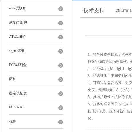
elisa试剂盒
技术支持
您现在的
感受态细胞
ATCC细胞
sigma试剂
1、特异性结合抗原：抗体
原微生物或导致病理损伤。
PCR试剂盒
2、活补体：IgM、IgG1、
3、结合细胞：不同类别的
菌种
4、可通过胎盘及粘膜：免疫
免疫。免疫球蛋白A（Ig
鉴定试剂盒
5、具有抗原性：抗体分子
6、抗体对理化因子的抵抗力
ELISA Kit
抗体的作用。抗体可被中性
化。
抗体