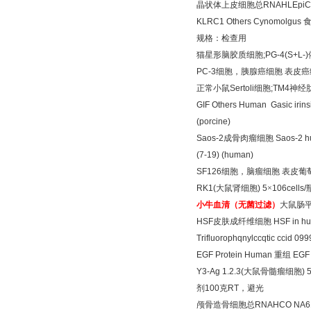
晶状体上皮细胞总
RNAHLEpiC
KLRC1 Others Cynomolgus
规格：检查用
猫星形脑胶质细胞
;PG-4(S+L-)
PC-3
细胞，胰腺癌细胞
表皮癌
正常小鼠
Sertoli
细胞
;TM4
神经
GIF Others Human Gasic irinsi
(porcine)
Saos-2
成骨肉瘤细胞
Saos-2 h
(7-19) (human)
SF126
细胞，脑瘤细胞
表皮葡
RK1(
大鼠肾细胞
) 5
×
106cells/
小牛血清（无菌过滤）
大鼠肠
HSF
皮肤成纤维细胞
HSF in h
Trifluorophqnylccqtic ccid 09
EGF Protein Human
重组
EGF 
Y3-Ag 1.2.3(
大鼠骨髓瘤细胞
) 
剂
100
克
RT
，避光
颅骨造骨细胞总
RNAHCO NA61