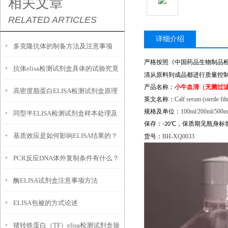
相关文章
RELATED ARTICLES
详细介绍
多克隆抗体的制备方法及注意事项
严格按照《中国药品生物制品
抗体elisa检测试剂盒具体的试验究竟
清从原料到成品都进行质量控
产品名称：
小牛血清（无菌过
高密度脂蛋白ELISA检测试剂盒原理
是如何好的呢？
英文名称：
Calf serum (sterile filt
规格及单位：
100ml/200ml/500m
同型半ELISA检测试剂盒样本处理及
及几个方面
保存：
℃
，保质期见瓶身标
-20
基质效应是如何影响ELISA结果的？
优势
货号：
BH-XQ0033
PCR反应DNA体外复制条件有什么？
酶ELISA试剂盒注意事项方法
ELISA包被的方式论述
猪转铁蛋白（TF）elisa检测试剂盒操