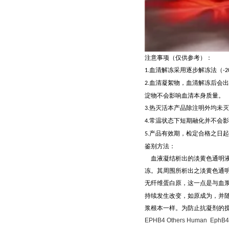
注意事项（仅供参考）：
血清解冻采用逐步解冻法（
1.
-2
血清凝絮物，血清解冻后会出
2.
淀物不会影响血清本身质量。
热灭活本产品除注明外均未灭
3.
常温状态下短期融化并不会影
4.
产品有效期，检定合格之日起
5.
鉴别方法：
血液凝结析出的淡黄色通明
冻。其周围所析出之淡黄色通
无纤维蛋白原，这一点是与血
持续发生改变，如原成为，并
浆根本一样。为防止抗凝剂的
EPHB4 Others Human EphB4