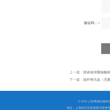
验证码：
上一篇：
肺炎链球菌核酸检
下一篇：
脱纤维马血（无菌 
© 2018 上海博湖生物
地址：上海闵行区碧泉路36弄银宵