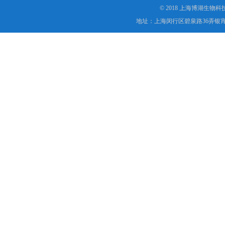
© 2018 上海博湖生物
地址：上海闵行区碧泉路36弄银宵