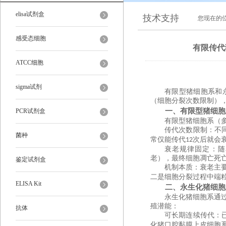
elisa试剂盒
技术支持
您现在的
感受态细胞
有限传代
ATCC细胞
sigma试剂
有限型猪细胞系和
（细胞分裂次数限制）
一、有限型猪细胞
PCR试剂盒
有限型猪细胞系（
传代次数限制
‌：
菌种
常仅能传代
次后就会
12
衰老规律固定
‌：
老），最终细胞凋亡死亡
鉴定试剂盒
机制本质
‌：衰老
二是细胞分裂过程中端
ELISA Kit
二、永生化猪细胞
永生化猪细胞系通
殖潜能：
抗体
可长期连续传代
‌
化猪口腔黏膜上皮细胞