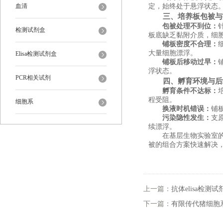
血清
定，始终处于悬浮状态
三、培养板包被与
包被处理不到位
‌：
检测试剂盒
板底缺乏黏附介质，细
铺板密度不合理
‌：
大量细胞漂浮。
Elisa检测试剂盒
铺板后移动过早
‌：
浮状态。
PCR相关试剂
四、孵育环境与后
孵育条件不达标
‌：
程受阻。
细胞系
换液时机错误
‌：
铺
污染隐性发生
‌：
支
续漂浮。
在基层生物实验室
被的组合方案快速解决
上一篇：
抗体elisa检
下一篇：
有限传代猪细胞