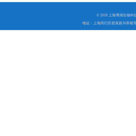
© 2018 上海博湖生物
地址：上海闵行区碧泉路36弄银宵