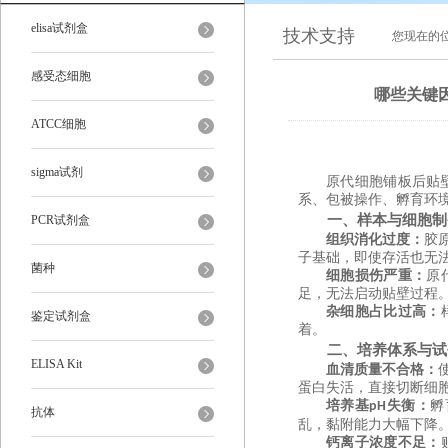
elisa试剂盒
技术支持
您现在的
感受态细胞
哪些关键
ATCC细胞
sigma试剂
原代细胞铺板后贴
系、包被操作、孵育环境
一、样本与细胞制
PCR试剂盒
组织消化过度
‌：
胶
子基础，即使存活也无
菌种
细胞损伤严重
‌：
原
足，无法启动贴壁过程
杂细胞占比过高
‌：
鉴定试剂盒
着。
二、培养体系与试
ELISA Kit
血清质量不合格
‌：
蛋白失活，直接切断细
培养基
失衡‌：
孵
pH
抗体
乱，黏附能力大幅下降
钙离子浓度不足
‌：