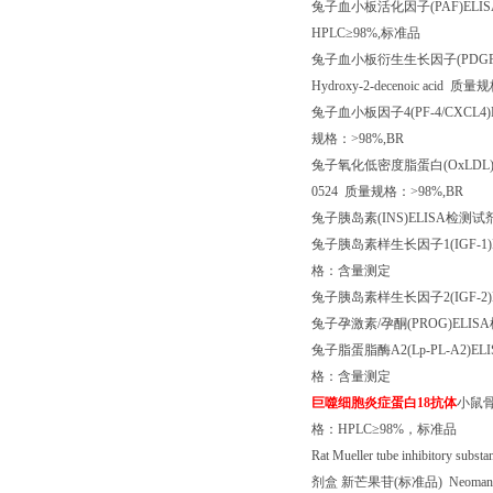
兔子血小板活化因子
(PAF)ELI
HPLC
≥
98%,
标准品
兔子血小板衍生生长因子
(PDG
Hydroxy-2-decenoic acid
质量规
兔子血小板因子
4(PF-4/CXCL4
规格：
>98%,BR
兔子氧化低密度脂蛋白
(OxLDL
0524
质量规格：
>98%,BR
兔子胰岛素
(INS)ELISA
检测试
兔子胰岛素样生长因子
1(IGF-1
格：含量测定
兔子胰岛素样生长因子
2(IGF-2
兔子孕激素
/
孕酮
(PROG)ELISA
兔子脂蛋脂酶
A2(Lp-PL-A2)EL
格：含量测定
巨噬细胞炎症蛋白
18
抗体
小鼠
格：
HPLC
≥
98%
，标准品
Rat Mueller tube inhibitory subs
剂盒
新芒果苷
(
标准品
) Neoman