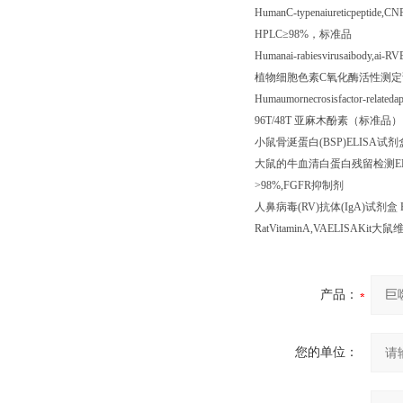
HumanC-typenaiureticpeptide,C
HPLC
≥
98%
，标准品
Humanai-rabiesvirusaibody,ai-R
植物细胞色素
C
氧化酶活性测定
Humaumornecrosisfactor-relateda
96T/48T
亚麻木酚素（标准品）
小鼠骨涎蛋白
(BSP)ELISA
试剂
大鼠的牛血清白蛋白残留检测
E
>98%,FGFR
抑制剂
人鼻病毒
(RV)
抗体
(IgA)
试剂盒
H
RatVitaminA,VAELISAKit
大鼠
产品：
您的单位：