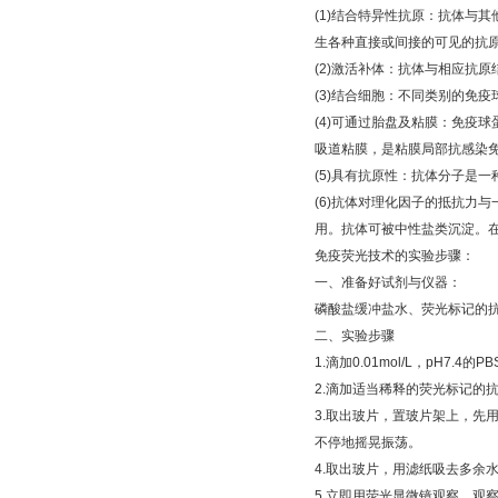
(1)
结合特异性抗原：抗体与其
生各种直接或间接的可见的抗
(2)
激活补体：抗体与相应抗原
(3)
结合细胞：不同类别的免疫
(4)
可通过胎盘及粘膜：免疫球
吸道粘膜，是粘膜局部抗感染
(5)
具有抗原性：抗体分子是一
(6)
抗体对理化因子的抵抗力与
用。抗体可被中性盐类沉淀。
免疫荧光技术的实验步骤：
一、准备好试剂与仪器：
磷酸盐缓冲盐水、荧光标记的
二、实验步骤
1.
滴加
0.01mol/L
，
pH7.4
的
PB
2.
滴加适当稀释的荧光标记的抗
3.
取出玻片，置玻片架上，先
不停地摇晃振荡。
4.
取出玻片，用滤纸吸去多余
5.
立即用荧光显微镜观察。观