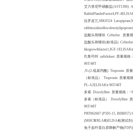
艾力替尼甲磺酸盐
(AST1306) A
RabbitPlateletFactor4,PF-4ELISA
拉罗皮兰
,MK0524 Laropiprant
rabbitoxidizedlowdensitylipopr
盐酸头孢噻呋
Ceftiofur
质量
盐酸头孢噻呋
(
标准品
) Ceftiof
likegrowthfactor1,IGF-1ELISAKi
扎鲁司特
zafirlukast
质量规格
96T/48T
,N-(2-
巯基丙酰
)
Tiopronin
质量
（标准品）
Tiopronin
质量规
PL-A2ELISAKit 96T/48T
多索
Doxofylline
质量规格：
>
多索（标准品）
Doxofylline
质
96T/48T
PRT062607 (P505-15, BIIB057)
(MHC
Ⅲ
/RLA
Ⅲ
)ELISA
检测试剂
兔子血纤蛋白原降解产物
(FDP)