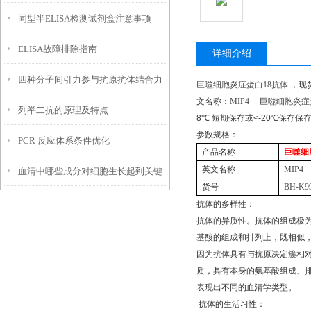
同型半ELISA检测试剂盒注意事项
ELISA故障排除指南
详细介绍
四种分子间引力参与抗原抗体结合力
巨噬细胞炎症蛋白
18
抗体
，现
文名称：
MIP4
巨噬细胞炎症
列举二抗的原理及特点
陈述
8
℃
短期保存或
<-20
℃
保存保
参数规格：
PCR 反应体系条件优化
产品名称
巨噬细
英文名称
MIP4
血清中哪些成分对细胞生长起到关键
货号
BH-K9
作用？
抗体的多样性：
抗体的异质性。抗体的组成极
基酸的组成和排列上，既相似
因为抗体具有与抗原决定簇相
质，具有本身的氨基酸组成、
表现出不同的血清学类型。
抗体的生活习性：