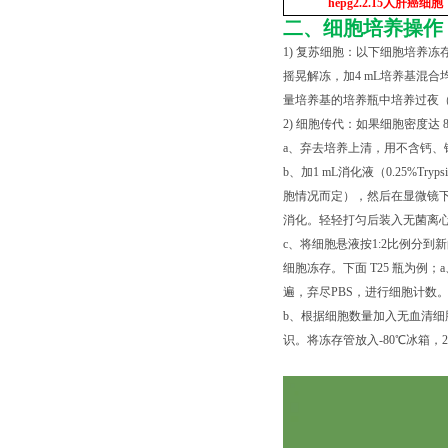
hepg2.2.15
人肝癌细胞
二、细胞培养操作
1) 复苏细胞：以下细胞培养冻
摇晃解冻，加4 mL培养基混合均
量培养基的培养瓶中培养过夜（
2) 细胞传代：如果细胞密度达 
a、弃去培养上清，用不含钙、镁
b、加1 mL消化液（0.25%Tr
胞情况而定），然后在显微镜下
消化。轻轻打匀后装入无菌离心管中
c、将细胞悬液按1:2比例分到
细胞冻存。下面 T25 瓶为例；
遍，弃尽PBS，进行细胞计数
b、根据细胞数量加入无血清细胞
识。将冻存管放入-80℃冰箱，