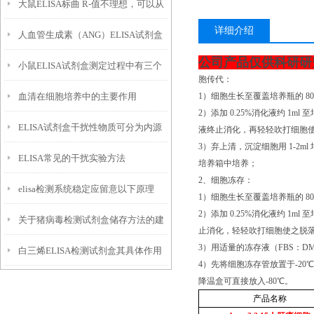
大鼠ELISA标曲 R‑值不理想，可以从
详细介绍
人血管生成素（ANG）ELISA试剂盒
哪些方面查找问题？
公司产品仅供科研研
小鼠ELISA试剂盒测定过程中有三个
的应用检测及加样和数据分析
胞传代：
血清在细胞培养中的主要作用
1）细胞生长至覆盖培养瓶的 80
必要的试剂
2）添加 0.25%消化液约 1
ELISA试剂盒干扰性物质可分为内源
液终止消化，再轻轻吹打细胞使之脱落
3）弃上清，沉淀细胞用 1-2ml
ELISA常见的干扰实验方法
性与外源性
培养箱中培养；
2、细胞冻存：
elisa检测系统稳定应留意以下原理
1）细胞生长至覆盖培养瓶的 80
2）添加 0.25%消化液约 
关于猪病毒检测试剂盒储存方法的建
止消化，轻轻吹打细胞使之脱落，然后
3）用适量的冻存液（FBS：D
白三烯ELISA检测试剂盒其具体作用
议如下
4）先将细胞冻存管放置于-20℃
降温盒可直接放入-80℃。
可从以下几个方面展开
产品名称