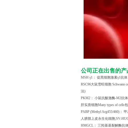
公司正在出售的产
MSH
γ
1
： 促黑细胞激素γ
1
抗体
RSC96
大鼠雪旺细胞
Schwann c
法
)
PKM2
： 小鼠抗酸激酶
-M2
抗体
肝实质细胞
Many types of cells
包
PABP (Methyl Arg455/460)
： 
人膀胱上皮永生化细胞
;SV-HU
HMGCL
： 三羟基基裂解酶抗体