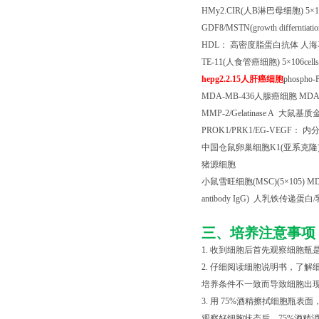
HMy2.CIR(
人
B
淋巴母细胞
) 5
×
1
GDF8/MSTN(growth differntiation
HDL
： 高密度脂蛋白抗体 人
TE-11(
人食管癌细胞
) 5
×
106cells
hepg2.2.15
人肝癌细胞
phospho-P
MDA-MB-436
人腺癌细胞
MDA-M
MMP-2/Gelatinase A
大鼠基质
PROK1/PRK1/EG-VEGF
： 内
中国仓鼠卵巢细胞
K1(
亚系克隆
猪源细胞
小鼠雪旺细胞
(MSC)(5
×
105) M
antibody IgG)
人乳铁传递蛋白
/
三、培养注意事项
1. 收到细胞后首先观察细胞
2. 仔细阅读细胞说明书，了
培养条件不一致而导致细胞出现
3. 用 75%酒精擦拭细胞
观察好细胞状态后，75%酒精消毒瓶