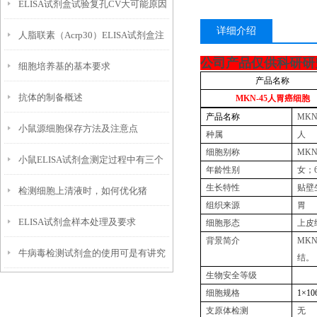
ELISA试剂盒试验复孔CV大可能原因
子？
详细介绍
人脂联素（Acrp30）ELISA试剂盒注
及建议方案
公司产品仅供科研研
细胞培养基的基本要求
意事项
产品名称
抗体的制备概述
MKN-45
人胃癌细胞
产品名称
MKN
小鼠源细胞保存方法及注意点
种属
人
细胞别称
MKN
小鼠ELISA试剂盒测定过程中有三个
年龄性别
女；
生长特性
贴壁
检测细胞上清液时，如何优化猪
必要的试剂
组织来源
胃
ELISA试剂盒样本处理及要求
ELISA实验操作？
细胞形态
上皮
背景简介
MKN
牛病毒检测试剂盒的使用可是有讲究
结。
生物安全等级
的
细胞规格
1
×
10
支原体检测
无