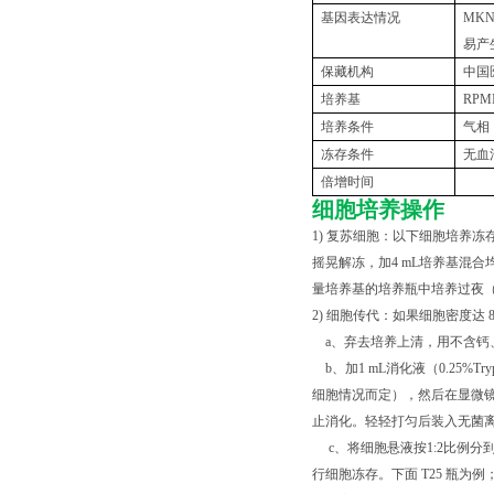
基因表达情况
MKN
易产
保藏机构
中国
培养基
RPMI
培养条件
气相
冻存条件
无血
倍增时间
细胞培养操作
1) 复苏细胞：以下细胞培养冻
摇晃解冻，加4 mL培养基混合均
量培养基的培养瓶中培养过夜（
2) 细胞传代：如果细胞密度达 
a、弃去培养上清，用不含钙
b、加1 mL消化液（0.25%T
细胞情况而定），然后在显微镜
止消化。轻轻打匀后装入无菌离心管
c、将细胞悬液按1:2比例分到
行细胞冻存。下面 T25 瓶为例