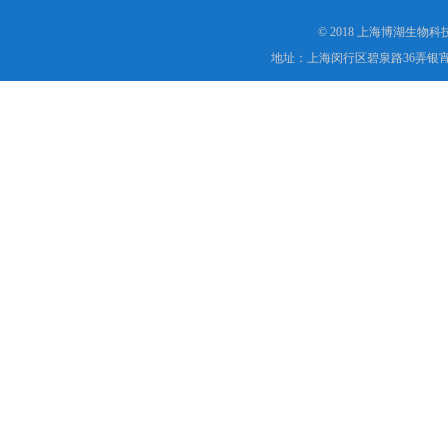
© 2018 上海博湖生物
地址：上海闵行区碧泉路36弄银宵