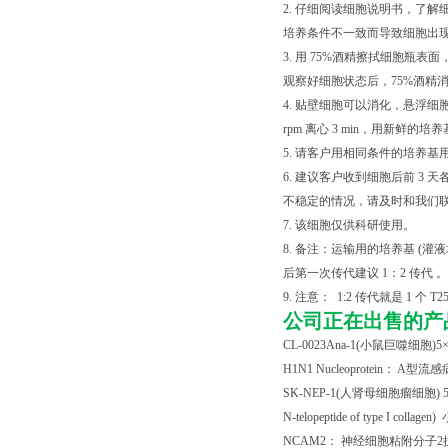
2. 仔细阅读细胞说明书，了
培养条件不一致而导致细胞出现
3. 用 75%酒精擦拭细胞
观察好细胞状态后，75%酒精消毒瓶
4. 贴壁细胞可以消化，悬浮细胞直接混匀
rpm 离心 3 min，用新
5. 请客户用相同条件的培养基
6. 建议客户收到细胞后前 
不稳定的情况，请及时和我们
7. 该细胞仅供科研使用。
8. 备注：运输用的培养基 
后第一次传代建议 1：2 传代 。
9. 注意： 1:2 传代就是 1 个 T2
公司正在出售的产
CL-0023Ana-1(
小鼠巨噬细胞
)5
H1N1 Nucleoprotein
：
A
型流感
SK-NEP-1(
人肾母细胞瘤细胞
) 
N-telopeptide of type I collagen)
NCAM2
： 神经细胞粘附分子
2