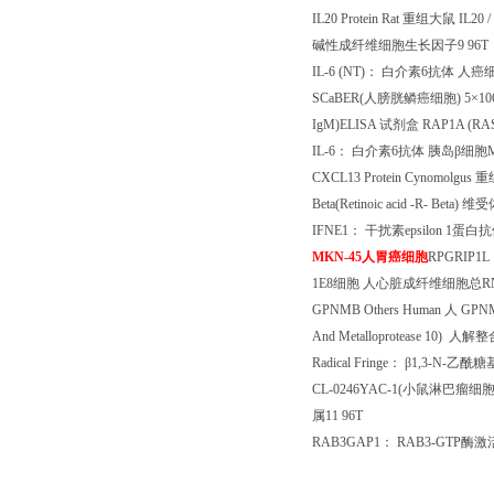
IL20 Protein Rat
重组大鼠
IL20 /
碱性成纤维细胞生长因子
9 96T
IL-6 (NT)
： 白介素
6
抗体 人癌
SCaBER(
人膀胱鳞癌细胞
) 5
×
106
IgM)ELISA
试剂盒
RAP1A (RAS-r
IL-6
： 白介素
6
抗体 胰岛β细胞
M
CXCL13 Protein Cynomolgus
重
Beta(Retinoic acid -R- Beta)
维受
IFNE1
： 干扰素
epsilon 1
蛋白抗
MKN-45
人胃癌细胞
RPGRIP1L
1E8
细胞 人心脏成纤维细胞总
R
GPNMB Others Human
人
GPNM
And Metalloprotease 10)
人解整
Radical Fringe
： β
1,3-N-
乙酰糖
CL-0246YAC-1(
小鼠淋巴瘤细
属
11 96T
RAB3GAP1
：
RAB3-GTP
酶激