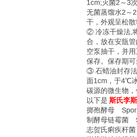
1cm;灭菌2
无菌蒸馏水2～
干，外观呈松散
② 冷冻干燥法
合，放在安瓿管
空泵抽干，并用
保存。保存期可
③ 石蜡油封存
面1cm，于4
碳源的微生物，
以下是
斯氏李
掷孢酵母 Sporob
制酵母链霉菌 Stre
志贺氏痢疾杆菌 Shi