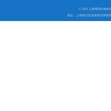
© 2018 上海博湖生物
地址：上海闵行区碧泉路36弄银宵