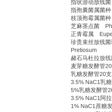
指状游动放线菌 Acti
指孢囊菌属菌种 Dac
枝顶孢霉属菌种 Ac
芝麻茎点菌 Phom
正青霉属 Eupenic
珍贵束丝放线菌珍贵亚种
Pretiosum
赭石马杜拉放线菌 A
麦芽糖发酵管2
乳糖发酵管20
3.5% NaC1
5%乳糖发酵管2
3.5% NaC1
1% NaC1蔗糖