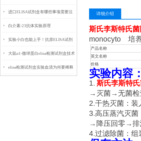
进口ELISA试剂盒有哪些事项需要注
事项藏着哪些关键细节？
详细介绍
白介素-23抗体实验原理
意的！
斯氏李斯特氏菌
monocyto
实验小白也能上手！抗原ELISA试剂
产品名称
大鼠α1-微球蛋白elisa检测试剂盒技术
盒使用全攻略
英文名称
价格
elisa检测试剂盒实验血清为何要稀释
原理
实验内容
1.
斯氏李斯特氏
→灭菌→无菌
2.干热灭菌：
3.高压蒸汽灭
→降压回零→排
4.过滤除菌：