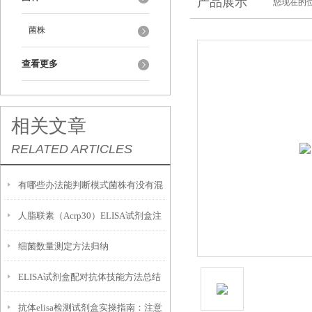
产品展示
您现在的位
菌株
查看更多
相关文章
RELATED ARTICLES
有哪些办法能判断模式菌株有没有混
人脂联素（Acrp30）ELISA试剂盒注
入杂菌？
细菌数量测定方法归纳
意事项
ELISA试剂盒配对抗体技能方法总结
抗体elisa检测试剂盒实操指南：注意