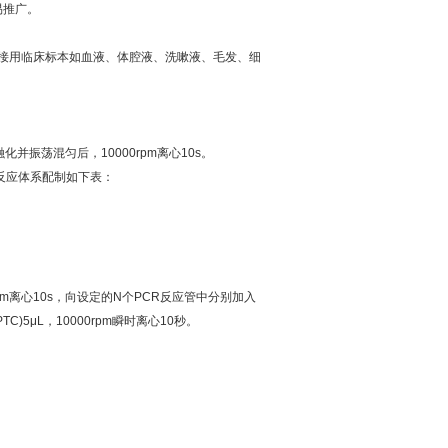
易推广。
接用临床标本如血液、体腔液、洗嗽液、毛发、细
融化并振荡混匀后，
10000rpm
离心
10s
。
反应体系配制如下表：
pm
离心
10s
，向设定的
N
个
PCR
反应管中分别加入
PTC)5μL
，
10000rpm
瞬时离心
10
秒。