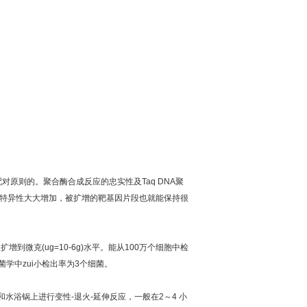
配对原则的。聚合酶合成反应的忠实性及
Taq DNA
聚
特异性大大增加，被扩增的靶基因片段也就能保持很
板扩增到微克
(ug=10-6g)
水平。能从
100
万个细胞中检
菌学中
zui
小检出率为
3
个细菌。
和水浴锅上进行变性
-
退火
-
延伸反应，一般在
2
～
4
小