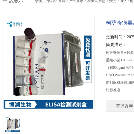
产品展示
您现在的位置:
首页
>
产品展示
>
检测试剂盒
>
荧光PCR法
>柯
柯萨奇病毒
更新时间：2025-
简要描述：
柯萨奇病毒A10型核
重组小鼠 GDF-8 /
（1000μg/ml,溶剂:
HNO3Vanadium sol
前列腺成纤维细胞（
钇标准溶
在线咨询