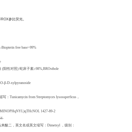
择
ROX
参比荧光。
L-Biopterin free base>99%
e
液
(
阳性对照
)
蛇床子素≥
98%,BROsthole
-O-
β
-D-xylpyranoside
缩写：
Tunicamycin from Streptomyces lysosuperficus
，
cMINOPHqNYL)qTHcNOL 1427-89-2
64-
马来酸二，英文名或英文缩写：
Dimetxyl
，级别：