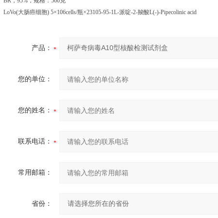
BR
，
95%
，规格：
500
克
LoVo(
大肠癌细胞
) 5
×
106cells/
瓶×
23105-95-1L-
派啶
-2-
羧酸
L(-)-Pipecolinic acid
产品：
您的单位：
您的姓名：
联系电话：
常用邮箱：
省份：