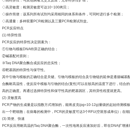
◇
高特异性：与其他病毒无交叉反应，无非特异性扩增；
◇
高灵敏度：检测灵敏度可达
10~100
拷贝；
◇
操作简便：该系列所有试剂均采用相同的体系和条件，可同时进行多个检测；
◇
高通量：多种双重
PCR
检测以及三重
PCR
检测试剂盒。
PCR
反应特点
(1)
特异性强
PCR
反应的特异性决定因素为：
①
引物与模板
DNA
特异正确的结合；
②
碱基配对原则；
③
Taq DNA
聚合酶合成反应的忠实性；
④
靶基因的特异性与保守性。
其中引物与模板的正确结合是关键。引物与模板的结合及引物链的延伸是遵循碱基
合酶耐高温性，使反应中模板与引物的结合
(
复性
)
可以在较高的温度下进行，结合的
高的正确度。再通过选择特异性和保守性高的靶基因区，其特异性程度就更高。
(2)
灵敏度高
PCR
产物的生成量是以指数方式增加的，能将皮克
(pg=10-12g)
量级的起始待测模
出一个靶细胞；在病毒的检测中，
PCR
的灵敏度可达
3
个
RFU(
空斑形成单位
)
；在细
(3)
简便、快速
PCR
反应用耐高温的
Taq DNA
聚合酶，一次性地将反应液加好后，即在
DNA
扩增液