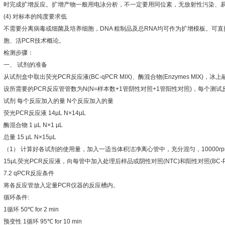
时完成扩增反应。扩增产物一般用电泳分析，不一定要用同位素，无放射性污染、
(4)
对标本的纯度要求低
不需要分离病毒或细菌及培养细胞，
DNA
粗制品及总
RNA
均可作为扩增模板。可直
胞、活
PCR
技术概论。
检测步骤：
一、
试剂的准备
从试剂盒中取出荧光
PCR
反应液
(BC-qPCR MIX)
、酶混合物
(Enzymes MIX)
，冰上
设所需要的
PCR
反应管管数为
N(N=
样本数
+1
管阴性对照
+1
管阳性对照
)
，每个测试
试剂
每个反应加入的量
N
个反应加入的量
荧光
PCR
反应液
14µL N×14µL
酶混合物
1 µL N×1 µL
总量
15 µL N×15µL
（
1
）
计算好各试剂的使用量，加入一适当体积洁净离心管中，充分混匀，
10000r
15μL
荧光
PCR
反应液，向每管中加入处理后样品或阴性对照
(NTC)
和阳性对照
(BC-
7.2 qPCR
反应条件
将各反应管放入定量
PCR
仪器的反应槽内。
循环条件
:
1
循环
50
℃
for 2 min
预变性
1
循环
95
℃
for 10 min