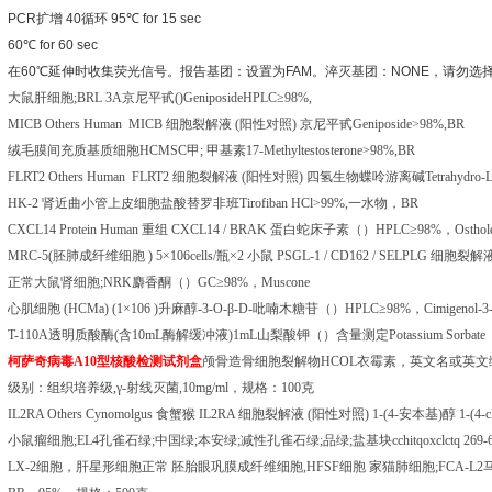
PCR
扩增
40
循环
95
℃
for 15 sec
60
℃
for 60 sec
在
60
℃
延伸时收集荧光信号。报告基团：设置为
FAM
。淬灭基团：
NONE
，请勿选
大鼠肝细胞
;BRL 3A
京尼平甙
()GeniposideHPLC
≥
98%,
MICB Others Human MICB
细胞裂解液
(
阳性对照
)
京尼平甙
Geniposide>98%,BR
绒毛膜间充质基质细胞
HCMSC
甲
;
甲基素
17-Methyltestosterone>98%,BR
FLRT2 Others Human FLRT2
细胞裂解液
(
阳性对照
)
四氢生物蝶呤游离碱
Tetrahydro-
HK-2
肾近曲小管上皮细胞盐酸替罗非班
Tirofiban HCl>99%,
一水物，
BR
CXCL14 Protein Human
重组
CXCL14 / BRAK
蛋白蛇床子素（）
HPLC
≥
98%
，
Osthol
MRC-5(
胚肺成纤维细胞
) 5
×
106cells/
瓶×
2
小鼠
PSGL-1 / CD162 / SELPLG
细胞裂解
正常大鼠肾细胞
;NRK
麝香酮（）
GC
≥
98%
，
Muscone
心肌细胞
(HCMa) (1
×
106 )
升麻醇
-3-O-
β
-D-
吡喃木糖苷（）
HPLC
≥
98%
，
Cimigenol-3
T-110A
透明质酸酶
(
含
10mL
酶解缓冲液
)1mL
山梨酸钾（）含量测定
Potassium Sorbate
柯萨奇病毒
A10
型核酸检测试剂盒
颅骨造骨细胞裂解物
HCOL
衣霉素，英文名或英文
级别：组织培养级
,
γ
-
射线灭菌
,10mg/ml
，规格：
100
克
IL2RA Others Cynomolgus
食蟹猴
IL2RA
细胞裂解液
(
阳性对照
) 1-(4-
安本基
)
醇
1-(4-
小鼠瘤细胞
;EL4
孔雀石绿
;
中国绿
;
本安绿
;
减性孔雀石绿
;
品绿
;
盐基块
cchitqoxclctq 269-
LX-2
细胞，肝星形细胞正常
胚胎眼巩膜成纤维细胞
,HFSF
细胞
家猫肺细胞
;FCA-L2