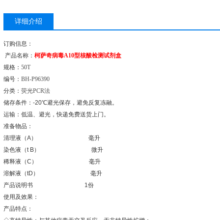
详细介绍
订购信息：
产品名称：
柯萨奇病毒
A10
型核酸检测试剂盒
规格：
50T
编号：
BH-P96390
分类：
荧光
PCR
法
储存条件：
-20
℃
避光保存，避免反复冻融。
运输：低温、避光，快递免费送货上门。
准备物品：
清理液（
A
）
毫升
染色液（
t B
）
微升
稀释液（
C
）
毫升
溶解液（
tD
）
毫升
产品说明书
1
份
使用及效果：
产品特点：