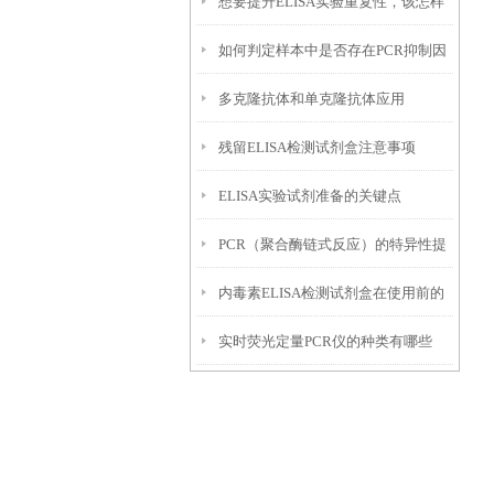
想要提升ELISA实验重复性，该怎样
如下
如何判定样本中是否存在PCR抑制因
优化实验条件？
多克隆抗体和单克隆抗体应用
子？
残留ELISA检测试剂盒注意事项
ELISA实验试剂准备的关键点
PCR（聚合酶链式反应）的特异性提
内毒素ELISA检测试剂盒在使用前的
高方法
实时荧光定量PCR仪的种类有哪些
准备工作