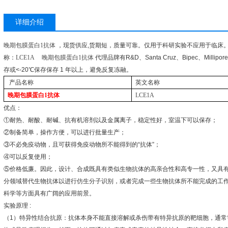
详细介绍
晚期包膜蛋白
1
抗体
，现货供应
,
货期短，质量可靠。仅用于科研实验不应用于临床
称：
LCE1A
晚期包膜蛋白
1
抗体
代理品牌有
R&D
、
Santa Cruz
、
Bipec
、
Millipore
存或
<-20
℃
保存保存
1
年以上，避免反复冻融。
产品名称
英文名称
晚期包膜蛋白
1
抗体
LCE1A
优点：
①
耐热、耐酸、耐碱、抗有机溶剂以及金属离子，稳定性好，室温下可以保存；
②
制备简单，操作方便，可以进行批量生产；
③
不必免疫动物，且可获得免疫动物所不能得到的
“
抗体
”
；
④
可以反复使用；
⑤
价格低廉。因此，设计、合成既具有类似生物抗体的高亲合性和高专一性，又具
分领域替代生物抗体以进行仿生分子识别，或者完成一些生物抗体所不能完成的工
科学等方面具有广阔的应用前景。
实验原理
:
（
1
）特异性结合抗原：抗体本身不能直接溶解或杀伤带有特异抗原的靶细胞，通常