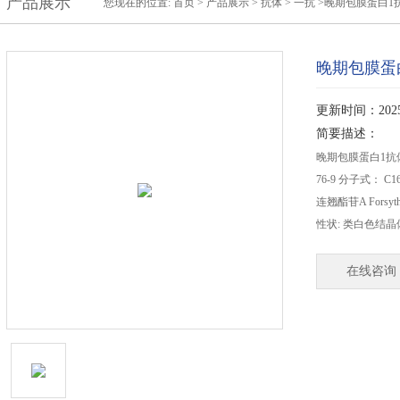
产品展示
您现在的位置:
首页
>
产品展示
>
抗体
>
一抗
>晚期包膜蛋白1
晚期包膜蛋
更新时间：2025-
简要描述：
晚期包膜蛋白1抗体相关产
76-9 分子式： C
连翘酯苷A Forsyth
性状: 类白色结晶
在线咨询