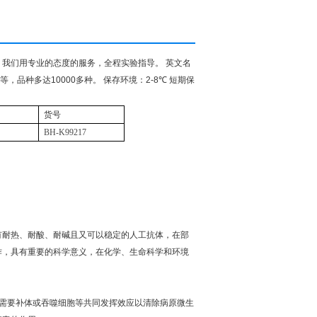
。我们用专业的态度的服务，全程实验指导。
英文名
等，品种多达
10000
多种。
保存环境：
2-8
℃
短期保
货号
BH-K99217
有耐热、耐酸、耐碱且又可以稳定的人工抗体，在部
作，具有重要的科学意义，在化学、生命科学和环境
需要补体或吞噬细胞等共同发挥效应以清除病原微生