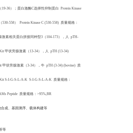
（
19-36
）；蛋白激酶
C
选择性抑制蛋白
Protein Kinase
（
530-558
）
Protein Kinase C (530-558)
质量规格：
腺激素相关蛋白拼接同种型
3
（
104-173
），人
pTH-
Kit
甲状旁腺激素（
13-34
），人
pTH (13-34)
it
甲状旁腺激素（
3-34
），牛
pTH (3-34) (bovine)
质
it S-I-G-S-L-A-K S-I-G-S-L-A-K
质量规格：
Ms Peptide
质量规格：
>95%,BR
物合成、基因测序、载体构建等
等等