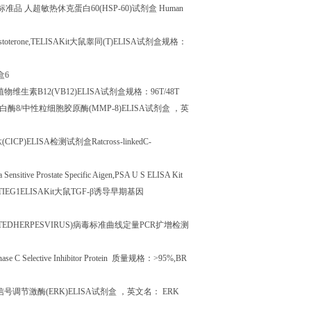
标准品
人超敏热休克蛋白
60(HSP-60)
试剂盒
Human
toterone,TELISAKit
大鼠睾同
(T)ELISA
试剂盒规格：
盒
6
植物维生素
B12(VB12)ELISA
试剂盒规格：
96T/48T
白酶
8/
中性粒细胞胶原酶
(MMP-8)ELISA
试剂盒
，英
肽
(C
Ⅰ
CP)ELISA
检测试剂盒
Ratcross-linkedC-
Sensitive Prostate Specific Aigen,PSA U S ELISA Kit
1,TIEG1ELISAKit
大鼠
TGF-
β诱导早期基因
TEDHERPESVIRUS)
病毒标准曲线定量
PCR
扩增检测
ase C Selective Inhibitor Protein
质量规格：
>95%,BR
信号调节激酶
(ERK)ELISA
试剂盒
，英文名：
ERK