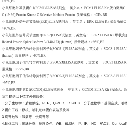
>95%,BR
小鼠细胞外基质蛋白
1(ECM1)ELISA
试剂盒
，英文名：
ECM1 ELISA Kit
蛋白激酶
C
C (19-36);Protein Kinase C Selective Inhibitor Protein
质量规格：
>95%,BR
小鼠细胞外信号调节激酶
(ERK)ELISA
试剂盒
，英文名：
ERK ELISA Kit
蛋白激酶
C
>95%,BR
小鼠细胞外信号调节激酶
2(ERK2)ELISA
试剂盒
，英文名：
ERK2 ELISA Kit
甲状旁
Related Protein Splice Isoform 3 (140-173) (human)
质量规格：
>95%,BR
小鼠细胞因子信号转导抑制因子
1(SOCS-1)ELISA
试剂盒
，英文名：
SOCS-1 ELISA 
(human)
质量规格：
>95%,BR
小鼠细胞因子信号转导抑制因子
3(SOCS3)ELISA
试剂盒
，英文名：
SOCS3 ELISA K
量规格：
>95%,BR
小鼠细胞因子信号转导抑制因子
3(SOCS-3)ELISA
试剂盒
，英文名：
SOCS-3 ELISA K
>95%,BR
小鼠细胞周期素
D1(CCND1)ELISA
试剂盒
，英文名：
CCND1 ELISA Kit SAMs
肽
SA
我司提供以下技术外包服务
:
1.
分子生物学：质粒抽提、
PCR
、
Q-PCR
、
RT-PCR
、分子生物学：基因合成、引
2.
蛋白工程：原核、哺乳动物蛋白表达系统等
3.
病毒包装：腺病毒、慢病毒等
4.
抗体工程：磁珠分选、病理染色、
WB
、
ELISA
、
IP
、
IF
、
IHC
、
FACS
、
Confocal