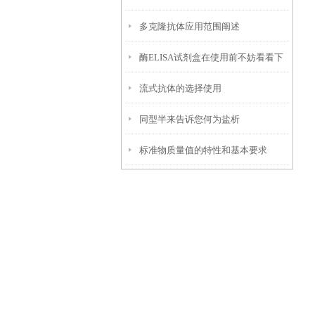
多克隆抗体应用范围阐述
酶ELISA试剂盒在使用前不妨看看下
流式抗体的选择使用
文！
同型半来告诉您何为盐析
标准物质量值的特性和基本要求