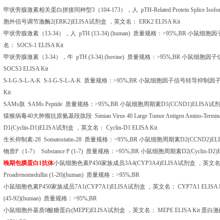
甲状旁腺激素相关蛋白拼接同种型
3
（
104-173
），人
pTH-Related Protein Splice Isof
胞外信号调节激酶
2(ERK2)ELISA
试剂盒
，英文名：
ERK2 ELISA Kit
甲状旁腺激素（
13-34
），人
pTH (13-34) (human)
质量规格：
>95%,BR
小鼠细胞因
名：
SOCS-1 ELISA Kit
甲状旁腺激素（
3-34
），牛
pTH (3-34) (bovine)
质量规格：
>95%,BR
小鼠细胞因子
SOCS3 ELISA Kit
S-I-G-S-L-A-K S-I-G-S-L-A-K
质量规格：
>95%,BR
小鼠细胞因子信号转导抑制因
Kit
SAMs
肽
SAMs Peptide
质量规格：
>95%,BR
小鼠细胞周期素
D1(CCND1)ELISA
试
猿猴病毒
40
大肿瘤抗原氨基段肽段
Simian Virus 40 Large Tumor Antigen Amino-Termin
D1(Cyclin-D1)ELISA
试剂盒
，英文名：
Cyclin-D1 ELISA Kit
生长抑制素
-28 Somatostatin-28
质量规格：
>95%,BR
小鼠细胞周期素
D2(CCND2)EL
物质
P
（
1-7
）
Substance P (1-7)
质量规格：
>95%,BR
小鼠细胞周期素
D2(Cyclin-D2)
晚期包膜蛋白
1
抗体
小鼠细胞色素
P450
家族成员
3A4(CYP3A4)ELISA
试剂盒
，英文
Proadrenomedullin (1-20)(human)
质量规格：
>95%,BR
小鼠细胞色素
P450
家族成员
7A1(CYP7A1)ELISA
试剂盒
，英文名：
CYP7A1 ELISA 
(45-92)(human)
质量规格：
>95%,BR
小鼠细胞外基质
0
酸糖蛋白
(MEPE)ELISA
试剂盒
，英文名：
MEPE ELISA Kit
蛋白激