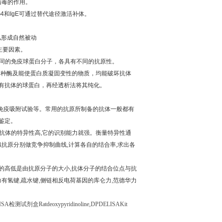
病毒的作用。
G4
和
IgE
可通过替代途径激活补体。
儿形成自然被动
主要因素。
同的免疫球蛋白分子，各具有不同的抗原性。
各种酶及能使蛋白质凝固变性的物质，均能破坏抗体
有抗体的球蛋白，再经透析法将其纯化。
免疫吸附试验等。常用的抗原所制备的抗体一般都有
鉴定。
抗体的特异性高
,
它的识别能力就强。衡量特异性通
似抗原分别做竞争抑制曲线
,
计算各自的结合率
,
求出各
的高低是由抗原分子的大小
,
抗体分子的结合位点与抗
力有氢键
,
疏水键
,
侧链相反电荷基因的库仑力
,
范德华力
ISA
检测试剂盒
Ratdeoxypyridinoline,DPDELISAKit