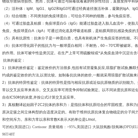
物或导致病理损伤。然而，抗体可通过与病毒或毒素的特异性结合，直接发挥中和
（
2
）活补体：
IgM
、
IgG1
、
IgG2
和
IgG3
可通过经典途径激活补体，凝聚的
IgA
、
Ig
（
3
）结合细胞：不同类别的免疫球蛋白，可结合不同种的细胞，参与免疫应答。
（
4
）可通过胎盘及粘膜：免疫球蛋白
G
（
IgG
）能通过胎盘进入胎儿血流中，使胎
免疫。免疫球蛋白
A
（
IgA
）可通过消化道及呼吸道粘膜，是粘膜局部抗感染免疫的
（
5
）具有抗原性：抗体分子是一种蛋白质，也具有刺机体产生免疫应答的性能。不
（
6
）抗体对理化因子的抵抗力与一般球蛋白相同：不耐热，
60
～
70
℃
即被破坏。
的作用。抗体可被中性盐类沉淀。在生产上常可用硫酸铵或*从免疫血清中沉淀出含
抗体的鉴定：
1
）抗体的效价鉴定：鉴定效价的方法很多
,
包括有试管凝集反应
,
琼脂扩散试验
,
酶联
约成的鉴定效价的方法
,
以资比较。如制备抗抗体的效价
,
一般就采用琼脂扩散试验来
2
）抗体的特异性鉴定：抗体的特异性是指与相应抗原或近似抗原物质的识别能力。
常以交叉反应率来表示。交叉反应率可用竞争抑制试验测定。以不同浓度抗原和近
自在
IC50
时的浓度
,
并按公式计算交叉反应率。
3
）真核翻译起始因子
2C2
抗体的亲和力：是指抗体和抗原结合的牢固程度。亲和力
原决定簇之间立体构型的合适度决定的。有助于维持抗原抗体复合物稳定的分子间
和空间斥力。亲和力常以亲和常数
K
表示
,K
的单位是
L/mol
。
可的松
(
美国进口
) Cortisone
质量规格：
>95%,
美国进口
大鼠脱氧酚
/
脱氧啉
(DPD)EL
96T/48T