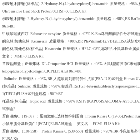
柳胺酚
,
利胆酚
(
标准品
) 2-Hydroxy-N-(4-hydroxyphenyl)-benzamide
质量规格：
>98%,
Ula Sensitive Heat Shock Protein 60,HSP-60 ELISA Kit
柳胺酚
,
利胆酚
2-Hydroxy-N-(4-hydroxyphenyl)-benzamide
质量规格：
>98%,BR RatTes
96T/48T
甲磺酸瑞波西汀
Reboxetine mesylate
质量规格：
>97% K-Ras
鸟苷酸酶活性分析试剂
酮色林
,
凯他色林
Ketanserin
质量规格：
>98%,BR PlaVitaminB12,VB12ELISA
试剂盒
酮色林
,
凯他色林
(
标准品
) Ketanserin
质量规格：
HPLC>98%,
标准品
小鼠基质金属蛋
文名：
MMP-8 ELISA Kit
章胺盐酸盐；正辛弗林
DL-Octopamine HCl
质量规格：
>98%
大鼠Ⅰ型前胶原
C
末端
telopeptidesofType
Ⅰ
collagen,C
Ⅰ
CPELISAKit 96T/48T
Sulindac
质量规格：
>98%,BR
人超敏前列腺特异性抗原
(PSA-U S)
试剂盒
Human Ula 
(
标准品
) Sulindac
质量规格：
>98%,
标准品
RatTGF-beta-inducibleearlyresponsegene-
1(TIEG1)ELISA
试剂盒规格：
96T/48T
托品酸
(
标准品
) Tropic acid
质量规格：
>98% KSHV(KAPOSISARCOMA-ASSOCIA
试剂盒
2
蛋白激酶
C
（
19-36
）；蛋白激酶
C
选择性抑制蛋白
Protein Kinase C (19-36);Protein Kin
小鼠细胞外基质蛋白
1(ECM1)ELISA
试剂盒
，英文名：
ECM1 ELISA Kit
蛋白激酶
C
（
530-558
）
Protein Kinase C (530-558)
质量规格：
>95%,BR
小鼠细胞外
ELISA Kit