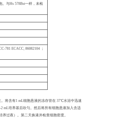
泡。与
Hs 578Bst
一样，未检
CC-781 ECACC; 86082104
；
将含有1 mL细胞悬液的冻存管在 37℃水浴中迅速
加1-2 mL培养基后吹匀。然后将所有细胞悬液加入含适
基，培养过夜）。第二天换液并检查细胞密度。