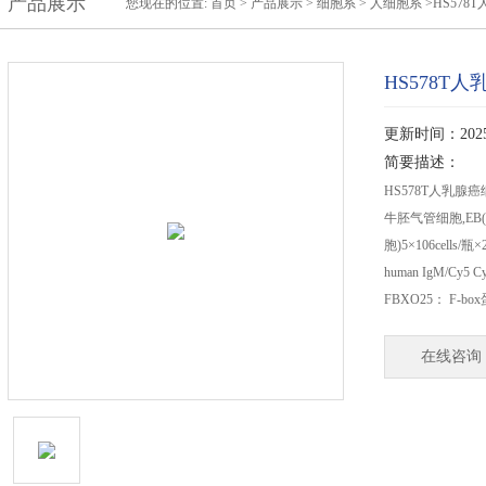
产品展示
您现在的位置:
首页
>
产品展示
>
细胞系
>
人细胞系
>HS578
HS578T
更新时间：2025-
简要描述：
HS578T人乳腺
牛胚气管细胞,EB(N
胞)5×106cells/
human IgM/Cy5
FBXO25： F-bo
在线咨询