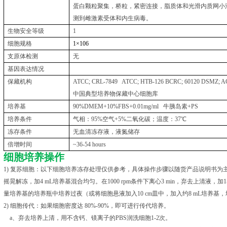
蛋白颗粒聚集，桥粒，紧密连接，脂质体和光滑内质网小
测到雌激素受体和内生病毒。
生物安全等级
1
细胞规格
1
×
106
支原体检测
无
基因表达情况
保藏机构
ATCC; CRL-7849 ATCC; HTB-126 BCRC; 60120 DSMZ; A
中国典型培养物保藏中心细胞库
培养基
90%DMEM+10%FBS+0.01mg/ml
牛胰岛素
+PS
培养条件
气相：
95%
空气
+5%
二氧化碳；温度：
37
℃
冻存条件
无血清冻存液，液氮储存
倍增时间
~36-54 hours
细胞培养操作
1) 复苏细胞：以下细胞培养冻存处理仅供参考，具体操作步骤以随货产品说明书为主。
摇晃解冻，加4 mL培养基混合均匀。在1000 rpm条件下离心3 min，弃去上清液，
量培养基的培养瓶中培养过夜（或将细胞悬液加入10 cm皿中，加入约8 mL培养
2) 细胞传代：如果细胞密度达 80%-90%，即可进行传代培养。
a、弃去培养上清，用不含钙、镁离子的PBS润洗细胞1-2次。