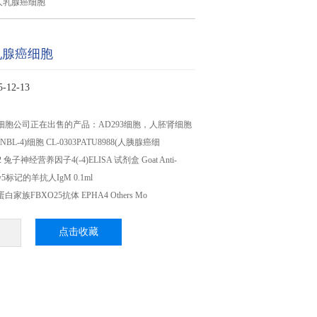
T人乳腺癌细胞
人乳腺癌细胞
12-13
癌细胞公司正在出售的产品：AD293细胞，人胚肾细胞
BL-4)细胞 CL-0303PATU8988(人胰腺癌细
瓶×2 兔子神经营养因子4(-4)ELISA 试剂盒 Goat Anti-
 Cy5标记的羊抗人IgM 0.1ml
x蛋白家族FBXO25抗体 EPHA4 Others Mo
点击收藏