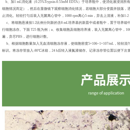
b、加1 mL消化液（0.25%Trypsin-0.53mM EDTA）于培养瓶中，使消化液浸润
细胞情况而定），然后在显微镜下观察细胞消化情况，若细胞大部分变圆并脱落，迅速
止消化。轻轻打匀后装入无菌离心管中，1000 rpm离心5 min，弃去上清液，补加1
c、将细胞悬液按1:2比例分到新的含8 mL培养基的新皿中或者瓶中，置于培养箱中
行细胞冻存。下面 T25 瓶为例；a、收集细胞及细胞培养液，装入无菌离心管中，1000
遍，弃尽PBS，进行细胞计数。
b、根据细胞数量加入无血清细胞冻存液，使细胞密度5×106~1×107/mL，轻轻
标识。将冻存管放入-80℃冰箱，24 h后转入液氮灌储存。记录冻存管位置以便下次