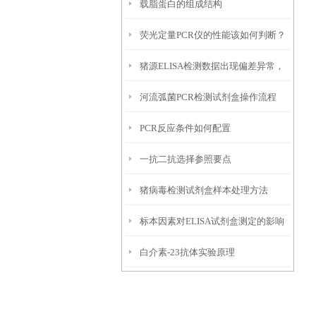
载脂蛋白的组成结构
算
荧光定量PCR仪的性能该如何判断？
猪源ELISA检测数据出现偏差异常，
河流弧菌PCR检测试剂盒操作流程
该如何溯源排查并整改处理？
PCR反应条件如何配置
一抗二抗选择参照要点
猪病毒检测试剂盒样本处理方法
标本因素对ELISA试剂盒测定的影响
白介素-23抗体实验原理