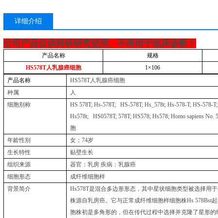
详细介绍
公司产品仅供科研研究使用、不得用于临床诊断！
产品名称
规格
HS578T
人乳腺癌细胞
1
×
106
产品名称
HS578T
人乳腺癌细胞
种属
人
细胞别称
HS 578T; Hs-578T; HS-578T; Hs_578t; Hs-578-T; HS-578-T;
Hs578t; HS0578T; 578T; HS578; Hs578; Homo sapiens No. 57
胞
年龄性别
女；
74
岁
生长特性
贴壁生长
组织来源
器官：乳房
疾病：乳腺癌
细胞形态
成纤维细胞样
背景简介
Hs578T
是混合多边形形态，其中星状细胞类型被选择用于
株源自乳房癌。它与正常成纤维细胞样细胞株
Hs 578Bst
起
胞株初是多角形的，但在传代过程中选择并克隆了星形的