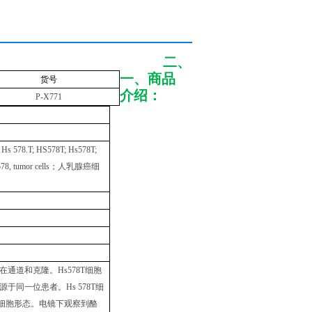
二、
一、商品
货号
介绍：
P-X771
 Hs 578.T; HS578T; Hs578T;
8, tumor cells
；人乳腺癌细
在通道和克隆。
Hs578T
细胞
源于同一位患者。
Hs 578T
细
细胞形态。电镜下观察到酪