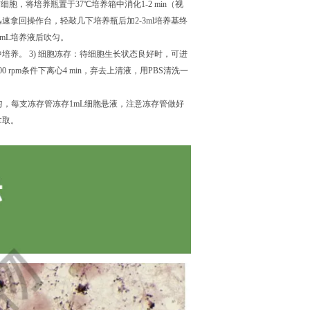
所有细胞，将培养瓶置于37℃培养箱中消化1-2 min（视
拿回操作台，轻敲几下培养瓶后加2-3ml培养基终
-2 mL培养液后吹匀。
培养。 3) 细胞冻存：待细胞生长状态良好时，可进
 rpm条件下离心4 min，弃去上清液，用PBS清洗一
混匀，每支冻存管冻存1mL细胞悬液，注意冻存管做好
拿取。