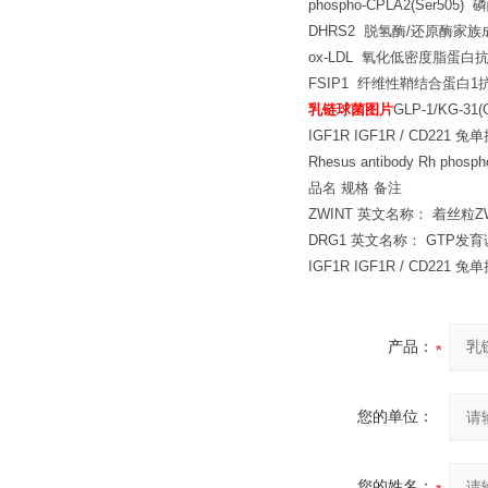
phospho-CPLA2(Ser5
DHRS2 脱氢酶/还原酶家族
ox-LDL 氧化低密度脂蛋白
FSIP1 纤维性鞘结合蛋白1
乳链球菌图片
GLP-1/KG-31(
IGF1R IGF1R / CD221 兔单
Rhesus antibody Rh pho
品名 规格 备注
ZWINT 英文名称： 着丝粒Z
DRG1 英文名称： GTP发育
IGF1R IGF1R / CD221 兔单
产品：
您的单位：
您的姓名：