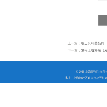
上一篇：
瑞士乳杆菌品牌
下一篇：
发根土壤杆菌（
© 2018 上海博湖生物
地址：上海闵行区碧泉路36弄银宵