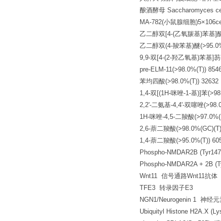
酿酒酵母 Saccharomyces cer
MA-782(小鼠腺细胞)5×106ce
乙二醇双[4-(乙氧羰基)苯基]醚(>98.0%
乙二醇双(4-羧苯基)醚(>95.0%(T)) 
9,9-双[4-(2-羟乙氧基)苯基]芴(>98.
pre-ELM-11(>98.0%(T)) 854
苯均四酸(>98.0%(T)) 32632 Py
1,4-双[(1H-咪唑-1-基)]苯(>98.0
2,2'-二氨基-4,4'-双噻唑(>98.0%(H
1H-咪唑-4,5-二羧酸(>97.0%(HPLC
2,6-萘二羧酸(>98.0%(GC)(T)) 1
1,4-萘二羧酸(>95.0%(T)) 605-7
Phospho-NMDAR2B (Ty
Phospho-NMDAR2A + 2B 
Wnt11 信号通路Wnt11抗体
TFE3 转录因子E3
NGN1/Neurogenin 1 神
Ubiquityl Histone H2A