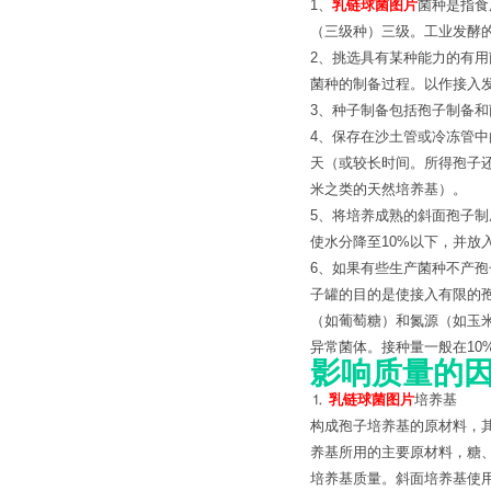
1、
乳链球菌图片
菌种是指食
（三级种）三级。工业发酵
2、挑选具有某种能力的有
菌种的制备过程。以作接入
3、种子制备包括孢子制备和
4、保存在沙土管或冷冻管中
天（或较长时间。所得孢子
米之类的天然培养基）。
5、将培养成熟的斜面孢子制
使水分降至10%以下，并放
6、如果有些生产菌种不产
子罐的目的是使接入有限的
（如葡萄糖）和氮源（如玉米
异常菌体。接种量一般在10%
影响质量的
⒈
乳链球菌图片
培养基
构成孢子培养基的原材料，
养基所用的主要原材料，糖
培养基质量。斜面培养基使