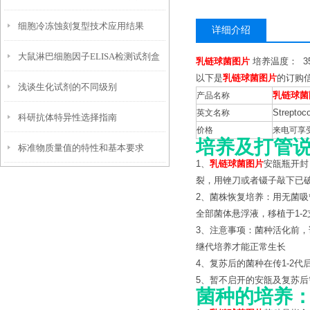
细胞冷冻蚀刻复型技术应用结果
项
详细介绍
大鼠淋巴细胞因子ELISA检测试剂盒
乳链球菌图片
培养温度： 35-
以下是
乳链球菌图片
的订购
浅谈生化试剂的不同级别
特点优势
产品名称
乳链球菌
英文名称
Strepto
科研抗体特异性选择指南
价格
来电可享
培养及打管
标准物质量值的特性和基本要求
1、
乳链球菌图片
安瓿瓶开封
裂，用锉刀或者镊子敲下已
2、菌株恢复培养：用无菌吸管
全部菌体悬浮液，移植于1-
3、注意事项：菌种活化前，
继代培养才能正常生长
4、复苏后的菌种在传1-2代
5、暂不启开的安瓿及复苏后
菌种的培养