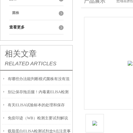
产品展示
您现在的位
菌株
查看更多
相关文章
RELATED ARTICLES
有哪些办法能判断模式菌株有没有混
别让保存拖后腿！内毒素ELISA检测
入杂菌？
有关ELISA试验标本的处理和保存
试剂盒的正确存放法则
免疫印迹（WB）检测主要试剂解说
载脂蛋白ELISA检测试剂盒9点注意事