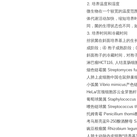
⒉ 培养温度和湿度
微生物在一个较宽的温度范
体代谢活动加快，缩短培养
同，菌的生理状态也不同，
⒊ 培养时间和冷藏时间
丝状菌在斜面培养基上的生长
成阶段；④ 孢子成熟阶段；
斜面孢子的冷藏时间，对孢
淋巴瘤HCT116, 人结直肠细
烟色链霉菌 Streptomyces fu
人肺上皮细胞中国仓鼠卵巢
小弧菌 Vibrio mimicus产色链霉
HeLa/宫颈细胞苏云金芽胞杆菌苏云金变种
葡萄球菌属 Staphylococcus 
嗜热链球菌 Streptococcus 
托姆青霉 Penicillium thomii
考马斯亮蓝R-250酿酒酵母 Sacch
豌豆根瘤菌 Rhizobium legu
人肺大动脉内皮细胞*培养基1