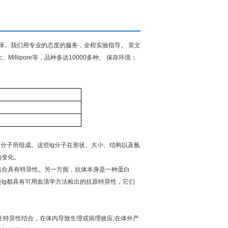
床。我们用专业的态度的服务，全程实验指导。
英文
c
、
Millipore
等，品种多达
10000
多种。
保存环境：
）分子所组成。这些
Ig
分子在形状、大小、结构以及氨
的变化。
结合具有特异性。另一方面，抗体本身是一种蛋白
类
Ig
都具有可用血清学方法检出的抗原特异性，它们
生特异性结合，在体内导致生理或病理效应
;
在体外产