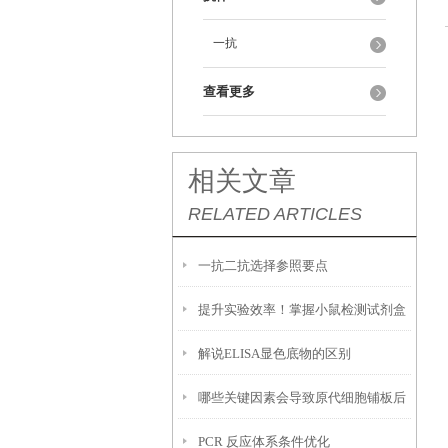
一抗
查看更多
相关文章
RELATED ARTICLES
一抗二抗选择参照要点
提升实验效率！掌握小鼠检测试剂盒
解说ELISA显色底物的区别
的使用技巧
哪些关键因素会导致原代细胞铺板后
PCR 反应体系条件优化
贴壁效率低下，大量细胞悬浮无法黏