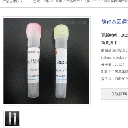
产品展示
您现在的位置:
首页
>
产品展示
>
抗体
>
一抗
>髓鞘基因调控因
髓鞘基因调
更新时间：2025-
简要描述：
髓鞘基因调控因子抗体相
sulfonyl chlor
分子量：261.54
5-氯-2-甲氧基苯腈 5
分子式：C8H6Cl
在线咨询