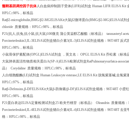
髓鞘基因调控因子抗体
人白血病抑制因子受体
(LIFR)
试剂盒
Human LIFR ELISA Kit
HPLC
≥
98%
，标准品
Rat
β
2-microglobulin,BMG/
β
2-MGELISAKit
大鼠β
2
微球蛋白
(BMG/
β
2-MG)ELISA
试剂
chloride
质量规格：
HPLC
≥
98%
，标准品
P21(
抗人
;
抗兔
;
抗小鼠
;
抗大鼠
)100
微克
蒲公英甾醇乙酸酯（标准品）
taraxasteryl ace
Porcineierleukin3,IL-3ELISA
试剂盒猪白介素
3(IL-3)ELISA
试剂盒规格：
96T/48T
反式
HPLC
≥
98%
，标准品
小鼠骨保护素配体
(OPGL)ELISA
试剂盒
，英文名：
OPGL ELISA Kit
乔松素（标准
大鼠肺表面活性物质相关蛋白
A(SP-A)ELISA
检测试剂盒
RatPulmonarysurfatca-associ
品）
Corydaline
质量规格：
HPLC
≥
98%
，标准品
人白细胞酯酶
(LE)
试剂盒
Human Leukocyte esterase,LE ELISA Kit
脱氢紫堇碱
;
去氢紫
HPLC
≥
97%
，标准品
Rat
β
-Defensins,
β
-DFELISAKit
大鼠β
-
防御素
(
β
-DF)ELISA
试剂盒规格：
96T/48T
小檗
HPLC
≥
98%
，标准品
P21
蛋白表达
ELISA
定量检测试剂盒
25
欧夹竹桃苷（标准品）
Oleandrin
质量规格：
Porcineierleukin4,IL-4ELISA
试剂盒猪白介素
4(IL-4)ELISA
试剂盒规格：
96T/48T
去亚
格：
HPLC
≥
98%
，标准品