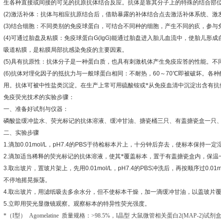
生各种直接或间接的可见的抗原抗体结合反应。抗体是靠其分子上的特殊的结合部
(2)
激活补体：抗体与相应抗原结合后，借助暴露的补体结合点去激活补体系统、激
(3)
结合细胞：不同类别的免疫球蛋白，可结合不同种的细胞，产生不同的疚，参与
(4)
可通过胎盘及粘膜：免疫球蛋白
G(IgG)
能通过胎盘进入胎儿血流中，使胎儿形成
吸道粘膜，是粘膜局部抗感染免疫的主要因素。
(5)
具有抗原性：抗体分子是一种蛋白质，也具有刺激机体产生免疫应答的性能。不
(6)
抗体对理化因子的抵抗力与一般球蛋白相同：不耐热，
60
～
70
℃
即被破坏。各种
用。抗体可被中性盐类沉淀。在生产上常可用硫酸铵或*从免疫血清中沉淀出含有抗
免疫荧光技术的实验步骤：
一、准备好试剂与仪器：
磷酸盐缓冲盐水、荧光标记的抗体溶液、缓冲甘油、搪瓷桶三只、有盖搪瓷盒一只
二、实验步骤
1.
滴加
0.01mol/L
，
pH7.4
的
PBS
于待检标本片上，十分钟后弃去，使标本保持一定
2.
滴加适当稀释的荧光标记的抗体溶液，使其*覆盖标本，置于有盖搪瓷盒内，保温
3.
取出玻片，置玻片架上，先用
0.01mol/L
，
pH7.4
的
PBS
冲洗后，再按顺序过
0.01m
不停地摇晃振荡。
4.
取出玻片，用滤纸吸去多余水分，但不使标本干燥，加一滴缓冲甘油，以盖玻片
5.
立即用荧光显微镜观察。观察标本的特异性荧光强度。
*（
I
型）
Agomelatine
质量规格：
>98.5%
，
I
晶型
大鼠微管相关蛋白
2(MAP-2)
试剂