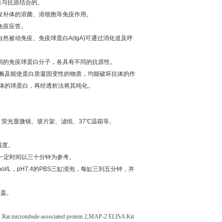
位与抗原结合的。
发补体的溶菌、溶细胞等免疫作用。
免疫应答。
自然被动免疫。免疫球蛋白
A(IgA)
可通过消化道及呼
同的免疫球蛋白分子，各具有不同的抗原性。
酶及能使蛋白质凝固变性的物质，均能破坏抗体的作
体的球蛋白，再经透析法将其纯化。
、荧光显微镜、玻片架、滤纸、
37
℃
温箱等。
湿度。
一定时间以三十分钟为参考。
ol/L
，
pH7.4
的
PBS
三缸浸泡，每缸三到五分钟，并
覆盖。
盒
Rat microtubule-associated protein 2,MAP-2 ELISA Kit