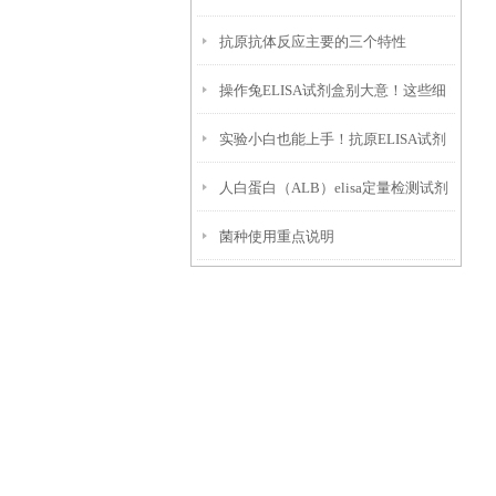
抗原抗体反应主要的三个特性
附
操作兔ELISA试剂盒别大意！这些细
实验小白也能上手！抗原ELISA试剂
节一定要盯紧
人白蛋白（ALB）elisa定量检测试剂
盒使用全攻略
菌种使用重点说明
盒特点以及技术原理