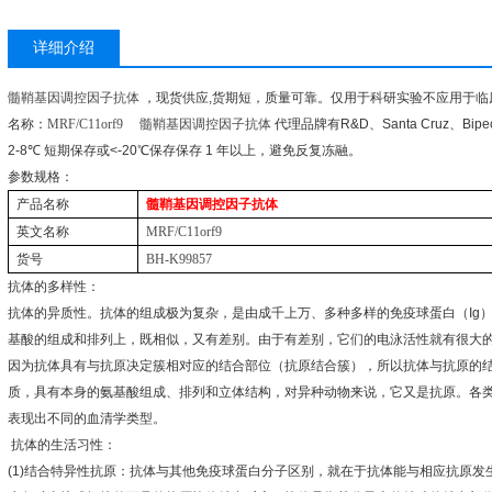
详细介绍
髓鞘基因调控因子抗体
，现货供应
,
货期短，质量可靠。仅用于科研实验不应用于临
名称：
MRF/C11orf9
髓鞘基因调控因子抗体
代理品牌有
R&D
、
Santa Cruz
、
Bipe
2-8
℃
短期保存或
<-20
℃
保存保存
1
年以上，避免反复冻融。
参数规格：
产品名称
髓鞘基因调控因子抗体
英文名称
MRF/C11orf9
货号
BH-K99857
抗体的多样性：
抗体的异质性。抗体的组成极为复杂，是由成千上万、多种多样的免疫球蛋白（
Ig
基酸的组成和排列上，既相似，又有差别。由于有差别，它们的电泳活性就有很大
因为抗体具有与抗原决定簇相对应的结合部位（抗原结合簇），所以抗体与抗原的
质，具有本身的氨基酸组成、排列和立体结构，对异种动物来说，它又是抗原。各
表现出不同的血清学类型。
抗体的生活习性：
(1)
结合特异性抗原：抗体与其他免疫球蛋白分子区别，就在于抗体能与相应抗原发