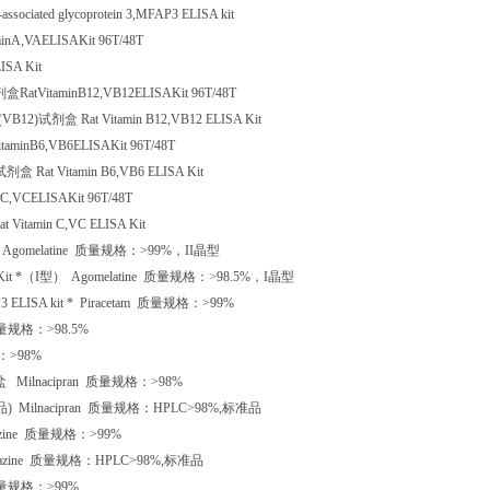
l-associated glycoprotein 3,MFAP3 ELISA kit
minA,VAELISAKit 96T/48T
ISA Kit
剂盒
RatVitaminB12,VB12ELISAKit 96T/48T
(VB12)
试剂盒
Rat Vitamin B12,VB12 ELISA Kit
itaminB6,VB6ELISAKit 96T/48T
试剂盒
Rat Vitamin B6,VB6 ELISA Kit
nC,VCELISAKit 96T/48T
at Vitamin C,VC ELISA Kit
Agomelatine
质量规格：
>99%
，
II
晶型
Kit
*（
I
型）
Agomelatine
质量规格：
>98.5%
，
I
晶型
P3 ELISA kit
*
Piracetam
质量规格：
>99%
量规格：
>98.5%
：
>98%
盐
Milnacipran
质量规格：
>98%
品
) Milnacipran
质量规格：
HPLC>98%,
标准品
zine
质量规格：
>99%
nazine
质量规格：
HPLC>98%,
标准品
量规格：
>99%