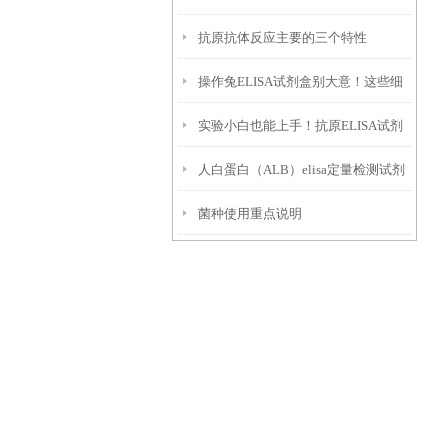
抗原抗体反应主要的三个特性
附
操作兔ELISA试剂盒别大意！这些细
实验小白也能上手！抗原ELISA试剂
节一定要盯紧
人白蛋白（ALB）elisa定量检测试剂
盒使用全攻略
菌种使用重点说明
盒特点以及技术原理