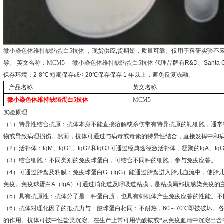
微小染色体维持缺陷蛋白
5
抗体
，现货供应
,
货期短，质量可靠。仅用于科研实验不
导。
英文名称：
MCM5
微小染色体维持缺陷蛋白
5
抗体
代理品牌有
R&D
、
Santa 
保存环境：
2-8
℃
短期保存或
<-20
℃
保存保存
1
年以上，避免反复冻融。
产品名称
英文名称
微小染色体维持缺陷蛋白
5
抗体
MCM5
实验原理
:
（
1
）特异性结合抗原：抗体本身不能直接溶解或杀伤带有特异抗原的靶细胞，通常
物或导致病理损伤。然而，抗体可通过与病毒或毒素的特异性结合，直接发挥中和
（
2
）活补体：
IgM
、
IgG1
、
IgG2
和
IgG3
可通过经典途径激活补体，凝聚的
IgA
、
Ig
（
3
）结合细胞：不同类别的免疫球蛋白，可结合不同种的细胞，参与免疫应答。
（
4
）可通过胎盘及粘膜：免疫球蛋白
G
（
IgG
）能通过胎盘进入胎儿血流中，使胎
免疫。免疫球蛋白
A
（
IgA
）可通过消化道及呼吸道粘膜，是粘膜局部抗感染免疫的
（
5
）具有抗原性：抗体分子是一种蛋白质，也具有刺机体产生免疫应答的性能。不
（
6
）抗体对理化因子的抵抗力与一般球蛋白相同：不耐热，
60
～
70
℃
即被破坏。
的作用。抗体可被中性盐类沉淀。在生产上常可用硫酸铵或*从免疫血清中沉淀出含