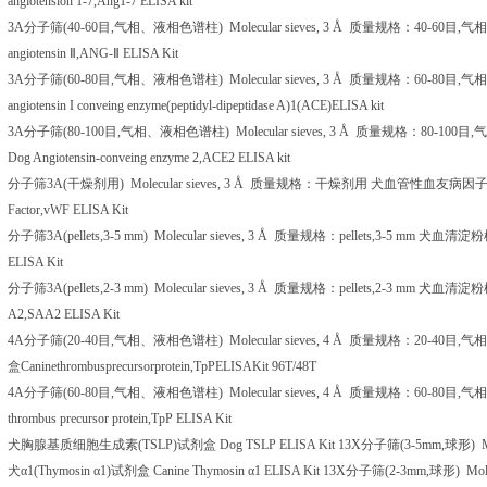
angiotension 1-7,Ang1-7 ELISA kit
3A
分子筛
(40-60
目
,
气相、液相色谱柱
) Molecular sieves, 3 Å
质量规格：
40-60
目
,
气相
angiotensin
Ⅱ
,ANG-
Ⅱ
ELISA Kit
3A
分子筛
(60-80
目
,
气相、液相色谱柱
) Molecular sieves, 3 Å
质量规格：
60-80
目
,
气相
angiotensin I conveing enzyme(peptidyl-dipeptidase A)1(ACE)ELISA kit
3A
分子筛
(80-100
目
,
气相、液相色谱柱
) Molecular sieves, 3 Å
质量规格：
80-100
目
,
气
Dog Angiotensin-conveing enzyme 2,ACE2 ELISA kit
分子筛
3A(
干燥剂用
) Molecular sieves, 3 Å
质量规格：干燥剂用
犬血管性血友病因
Factor,vWF ELISA Kit
分子筛
3A(pellets,3-5 mm) Molecular sieves, 3 Å
质量规格：
pellets,3-5 mm
犬血清淀粉
ELISA Kit
分子筛
3A(pellets,2-3 mm) Molecular sieves, 3 Å
质量规格：
pellets,2-3 mm
犬血清淀粉
A2,SAA2 ELISA Kit
4A
分子筛
(20-40
目
,
气相、液相色谱柱
) Molecular sieves, 4 Å
质量规格：
20-40
目
,
气相
盒
Caninethrombusprecursorprotein,TpPELISAKit 96T/48T
4A
分子筛
(60-80
目
,
气相、液相色谱柱
) Molecular sieves, 4 Å
质量规格：
60-80
目
,
气相
thrombus precursor protein,TpP ELISA Kit
犬胸腺基质细胞生成素
(TSLP)
试剂盒
Dog TSLP ELISA Kit 13X
分子筛
(3-5mm,
球形
) 
犬α
1(Thymosin
α
1)
试剂盒
Canine Thymosin
α
1 ELISA Kit 13X
分子筛
(2-3mm,
球形
) Mol