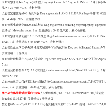
犬血管紧张素
1-7(Ang1-7)
试剂盒
Dog angiotension 1-7,Ang1-7 ELISA kit 3A
分子筛
(20
规格：
20-40
目
,
气相、液相色谱柱
犬血管紧张素Ⅱ
(ANG-
Ⅱ
)
试剂盒
Dog angiotensin
Ⅱ
,ANG-
Ⅱ
ELISA Kit 3A
分子筛
(40-60
目
格：
40-60
目
,
气相、液相色谱柱
犬血管紧张素转化酶
(ACE)
试剂盒
Dog angiotensin I conveing enzyme(peptidyl-dipepti
色谱柱
) Molecular sieves, 3 Å
质量规格：
60-80
目
,
气相、液相色谱柱
犬血管紧张素转化酶
2(ACE2)
试剂盒
Dog Angiotensin-conveing enzyme 2,ACE2 ELISA 
sieves, 3 Å
质量规格：
80-100
目
,
气相、液相色谱柱
犬血管性血友病因子
/
瑞斯托霉素辅因子
(VWF)
试剂盒
Dog von Willebrand Factor,vWF
质量规格：干燥剂用
犬血清淀粉样蛋白
A(SAA)
试剂盒
Dog serum amyloid A,SAA ELISA Kit
分子筛
3A(pell
5 mm
犬血清淀粉样蛋白
A2(SAA2)
试剂盒
Canine serum amyloid A2,SAA2 ELISA Kit
分子筛
pellets,2-3 mm
犬血栓前体蛋白
(TpP)ELISA
检测试剂盒
Caninethrombusprecursorprotein,TpP 96T/48T 
sieves, 4 Å
质量规格：
20-40
目
,
气相、液相色谱柱
微小染色体维持缺陷蛋白
5
抗体
人α
-
烯醇化酶
(ENO1/ENO1L1/MBPB1/MPB1)
试剂盒
H
Estradiol-16,16,17-d3
质量规格：美国进口
英文名称
MouseCyclinD1ELISAKit
小鼠细胞周期素
D1(CyclinD1)
规格：
96T/48T
-2,4,1