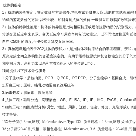
抗体的鉴定：
1
）抗体的效价鉴定：鉴定效价的方法很多
,
包括有试管凝集反应
,
琼脂扩散试验
,
酶联
约成的鉴定效价的方法
,
以资比较。如制备抗抗体的效价
,
一般就采用琼脂扩散试验来
2
）抗体的特异性鉴定：抗体的特异性是指与相应抗原或近似抗原物质的识别能力。
常以交叉反应率来表示。交叉反应率可用竞争抑制试验测定。以不同浓度抗原和近
自在
IC50
时的浓度
,
并按公式计算交叉反应率。
3
）真核翻译起始因子
2C2
抗体的亲和力：是指抗体和抗原结合的牢固程度。亲和力
原决定簇之间立体构型的合适度决定的。有助于维持抗原抗体复合物稳定的分子间
和空间斥力。亲和力常以亲和常数
K
表示
,K
的单位是
L/mol
。
我司提供以下技术外包服务
:
1.
分子生物学：质粒抽提、
PCR
、
Q-PCR
、
RT-PCR
、分子生物学：基因合成、引
2.
蛋白工程：原核、哺乳动物蛋白表达系统等
3.
病毒包装：腺病毒、慢病毒等
4.
抗体工程：磁珠分选、病理染色、
WB
、
ELISA
、
IP
、
IF
、
IHC
、
FACS
、
Confocal
5.
细胞工程：细胞表型分析
(
凋亡、增殖、周期、迁移、侵袭、修复、克隆形成
)
、细
技术等等。
13X
分子筛
(2-3mm,
球形
) Molecular sieves Type 13X
质量规格：
2-3mm,
球形
犬α
1(Thy
3A
分子筛
(20-40
目
,
气相、液相色谱柱
) Molecular sieves, 3 Å
质量规格：
20-40
目
,
气相