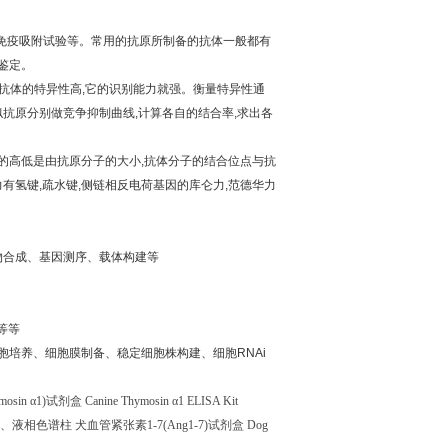
免疫吸附试验等。常用的抗原所制备的抗体一般都有
鉴定。
抗体的特异性高
,
它的识别能力就强。衡量特异性通
似抗原分别做竞争抑制曲线
,
计算各自的结合率
,
求出各
的高低是由抗原分子的大小
,
抗体分子的结合位点与抗
力有氢键
,
疏水键
,
侧链相反电荷基因的库仑力
,
范德华力
物合成、基因测序、载体构建等
等等
胞培养、细胞膜制备、稳定细胞株构建、细胞
RNAi
mosin
α
1)
试剂盒
Canine Thymosin
α
1 ELISA Kit
、液相色谱柱
犬血管紧张素
1-7(Ang1-7)
试剂盒
Dog