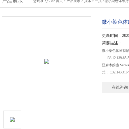
产品展示
您现在的位置:
首页
>
产品展示
>
抗体
>
一抗
>微小染色体维持
微小染色体
更新时间：2025-
简要描述：
微小染色体维持缺陷蛋白
138.12 139-
亚麻木酚素 Secoisola
式： C32H46O1
在线咨询