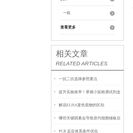
一抗
查看更多
相关文章
RELATED ARTICLES
一抗二抗选择参照要点
提升实验效率！掌握小鼠检测试剂盒
解说ELISA显色底物的区别
的使用技巧
哪些关键因素会导致原代细胞铺板后
PCR 反应体系条件优化
贴壁效率低下，大量细胞悬浮无法黏