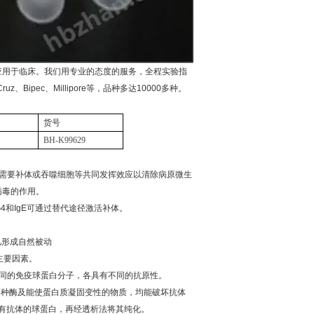
应用于临床。我们用专业的态度的服务，全程实验指
Cruz
、
Bipec
、
Millipore
等，品种多达
10000
多种。
货号
BH-K99629
需要补体或吞噬细胞等共同发挥效应以清除病原微生
病毒的作用。
G4
和
IgE
可通过替代途径激活补体。
儿形成自然被动
主要因素。
同的免疫球蛋白分子，各具有不同的抗原性。
各种酶及能使蛋白质凝固变性的物质，均能破坏抗体
有抗体的球蛋白，再经透析法将其纯化。