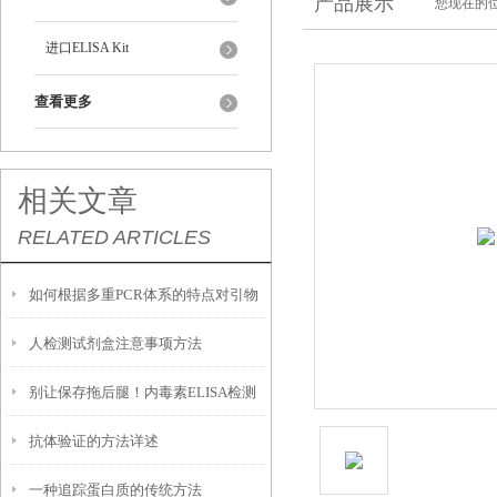
产品展示
您现在的位
进口ELISA Kit
查看更多
相关文章
RELATED ARTICLES
如何根据多重PCR体系的特点对引物
人检测试剂盒注意事项方法
进行优化设计？
别让保存拖后腿！内毒素ELISA检测
​抗体验证的方法详述
试剂盒的正确存放法则
一种追踪蛋白质的传统方法