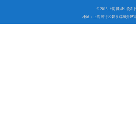
© 2018 上海博湖生物
地址：上海闵行区碧泉路36弄银宵