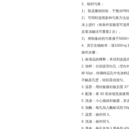
3
、组织匀浆：
1
）
取适量组织块，于预冷
PB
2
）
可同时选用多种匀浆方法
冰上进行（有条件实验室可选
反复冻融法可重复
2
次）。
3
）
将制备好的匀浆液于
5000
4
、其它生物标本：请
1000×g
操作步骤：
1.
标准品的稀释：本试剂盒提
2.
加样：分别设空白孔（空白
样
50μl
，待测样品孔中先加样
不触及孔壁，轻轻晃动混匀。
3.
温育：用封板膜封板后置
37
4.
配液：将
30
倍浓缩洗涤液用
5.
洗涤：小心揭掉封板膜，弃
6.
加酶：每孔加入酶标试剂
50
7.
温育：操作同
3
。
8.
洗涤：操作同
5
。
9.
显色：每孔先加入显色剂
A5