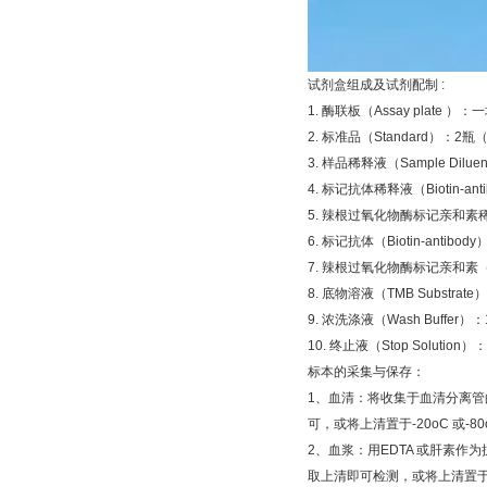
试剂盒组成及试剂配制
:
1.
酶联板（
Assay plate
）：一
2.
标准品（
Standard
）：
2
瓶
3.
样品稀释液（
Sample Diluen
4.
标记抗体稀释液（
Biotin-ant
5.
辣根过氧化物酶标记亲和素
6.
标记抗体（
Biotin-antibody
7.
辣根过氧化物酶标记亲和素
8.
底物溶液（
TMB Substrate
）
9.
浓洗涤液（
Wash Buffer
）：
10.
终止液（
Stop Solution
）：
标本的采集与保存：
1
、血清：将收集于血清分离管
可，或将上清置于
-20oC
或
-8
2
、血浆：用
EDTA
或肝素作为
取上清即可检测，或将上清置