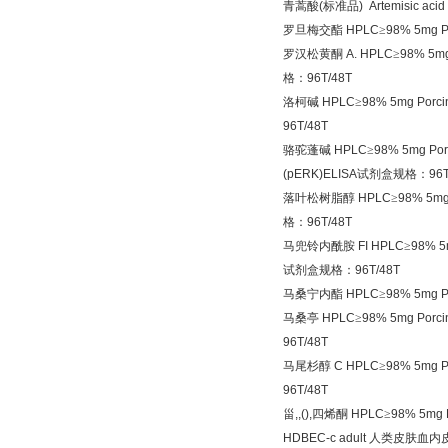
青蒿酸
(
标准品
) Artemisic aci
罗旦梅交酯
HPLC
≥
98% 5mg P
罗汉松黄酮
A. HPLC
≥
98% 5mg
格：
96T/48T
洛柯碱
HPLC
≥
98% 5mg Porcin
96T/48T
骆驼蓬碱
HPLC
≥
98% 5mg Porc
(pERK)ELISA
试剂盒规格：
96
落叶松树脂醇
HPLC
≥
98% 5mg 
格：
96T/48T
马兜铃内酰胺
FI HPLC
≥
98% 5m
试剂盒规格：
96T/48T
马桑宁内酯
HPLC
≥
98% 5mg Po
马桑亭
HPLC
≥
98% 5mg Porcin
96T/48T
马尾杉醇
C HPLC
≥
98% 5mg P
96T/48T
甾
,,(),
四烯酮
HPLC
≥
98% 5mg 
HDBEC-c adult
人类皮肤血内