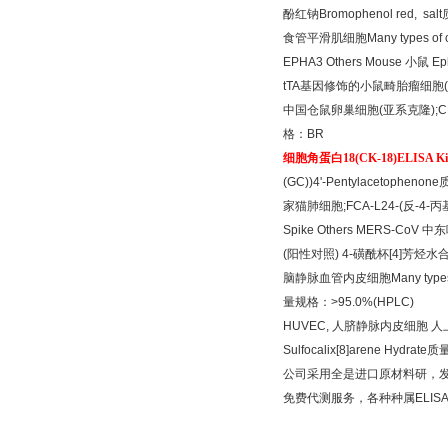
酚红钠
Bromophenol red, salt
食管平滑肌细胞
Many types of 
EPHA3 Others Mouse
小鼠
Ep
tTA
基因修饰的小鼠畸胎瘤细胞
中国仓鼠卵巢细胞
(
亚系克隆
);
格：
BR
细胞角蛋白
18(CK-18)ELISA Ki
(GC))4'-Pentylacetophenone
家猫肺细胞
;FCA-L24-(
反
-4-
丙
Spike Others MERS-CoV
中东
(
阳性对照
) 4-
磺酰杯
[4]
芳烃水
脑静脉血管内皮细胞
Many types
量规格：
>95.0%(HPLC)
HUVEC,
人脐静脉内皮细胞
人
Sulfocalix[8]arene Hydrate
质
公司采用全是进口原材料研，
免费代测服务，各种种属
ELIS