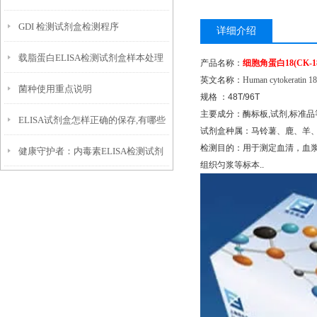
GDI 检测试剂盒检测程序
详细介绍
载脂蛋白ELISA检测试剂盒样本处理
产品名称：
细胞角蛋白
18(CK-1
英文名称：
Human cytokeratin 1
菌种使用重点说明
及优势
规格
：
48T/96T
主要成分：酶标板
,
试剂
,
标准品
ELISA试剂盒怎样正确的保存,有哪些
试剂盒种属：马铃薯、鹿、羊
检测目的：用于测定血清，血
健康守护者：内毒素ELISA检测试剂
注意事项
组织匀浆等标本
..
盒的关键角色