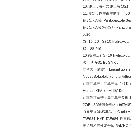
10.
终止：每孔加终止液
50μl
11.
测定：以空白空调零，
450
钠
1.5
水合物
Pantoprazole Se
钠
1.5
水合物
(
标准品
) Pantopr
盒
20
(S)-10-
;10-
(s)-10-hydroxyca
格：
96T/48T
10-
(
标准品
) (s)-10-hydroxyc
名：
PTGS1 ELISA Kit
甘草素（消旋）
Liquiritigeni
MouseSolubleIercellularAdhe
芹糖甘草苷；甘草苷元
-7-O-D-
Human RPA-70 ELISA Kit
芹糖异甘草苷；异甘草苷芹糖
I
27)ELISA
试剂盒规格：
96T/48
白屈菜红碱
(
标准品）
Cheleryt
TAE684 NVP-TAE684
质量规
要组织相容性复合体Ⅰ类
(MHC
Ⅰ