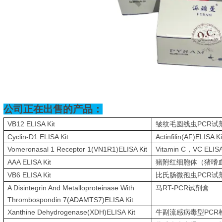
公司正在出售的产品：
VB12 ELISA Kit
PCR
皱纹毛圆线虫
试
Cyclin-D1 ELISA Kit
Actinfilin(AF)ELISA Ki
Vomeronasal 1 Receptor 1(VN1R1)ELISA Kit
Vitamin C
VC ELISA
，
AAA ELISA Kit
猪附红细胞体（猪嗜
VB6 ELISA Kit
PCR
比氏肠微孢虫
试
A Disintegrin And Metalloproteinase With
RT-PCR
马
试剂盒
Thrombospondin 7(ADAMTS7)ELISA Kit
Xanthine Dehydrogenase(XDH)ELISA Kit
PCR
牛副流感病毒型