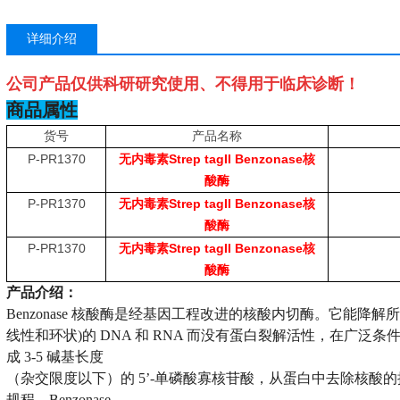
详细介绍
公司产品仅供科研研究使用、不得用于临床诊断！
商品属性
货号
产品名称
P-PR1370
Strep tagII Benzonase
无内毒素
核
酸酶
P-PR1370
Strep tagII Benzonase
无内毒素
核
酸酶
P-PR1370
Strep tagII Benzonase
无内毒素
核
酸酶
产品介绍：
Benzonase 核酸酶是经基因工程改进的核酸内切酶。它能降
线性和环状)的 DNA 和 RNA 而没有蛋白裂解活性，在广
成 3-5 碱基长度
（杂交限度以下）的 5’-单磷酸寡核苷酸，从蛋白中去除核酸的
规程。Benzonase