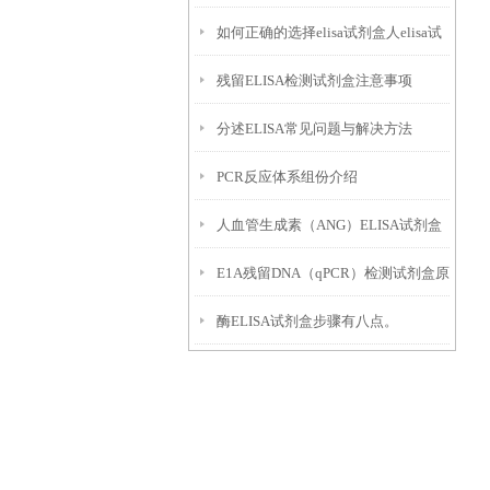
如何正确的选择elisa试剂盒人elisa试
残留ELISA检测试剂盒注意事项
剂盒
分述ELISA常见问题与解决方法
PCR反应体系组份介绍
人血管生成素（ANG）ELISA试剂盒
E1A残留DNA（qPCR）检测试剂盒原
的应用检测及加样和数据分析
酶ELISA试剂盒步骤有八点。
理及优势