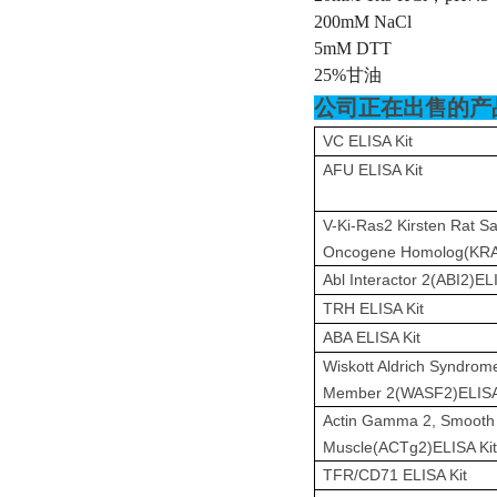
200mM NaCl
5mM DTT
25%甘油
公司正在出售的产
VC ELISA Kit
AFU ELISA Kit
V-Ki-Ras2 Kirsten Rat S
Oncogene Homolog(KRA
Abl Interactor 2(ABI2)EL
TRH ELISA Kit
ABA ELISA Kit
Wiskott Aldrich Syndrome
Member 2(WASF2)ELISA
Actin Gamma 2, Smooth
Muscle(ACTg2)ELISA Kit
TFR/CD71 ELISA Kit