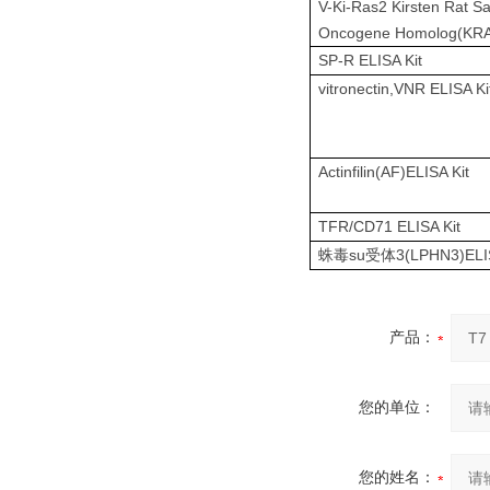
V-Ki-Ras2 Kirsten Rat S
Oncogene Homolog(KRA
SP-R ELISA Kit
vitronectin,VNR ELISA Ki
Actinfilin(AF)ELISA Kit
TFR/CD71 ELISA Kit
su
3(LPHN3)EL
蛛毒
受体
产品：
您的单位：
您的姓名：