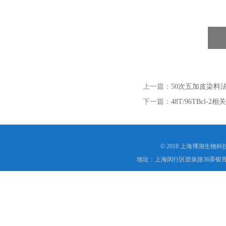
上一篇：
50次五加皮染料
下一篇：
48T/96TBcl-2
© 2018 上海博湖生物
地址：上海闵行区碧泉路36弄银宵