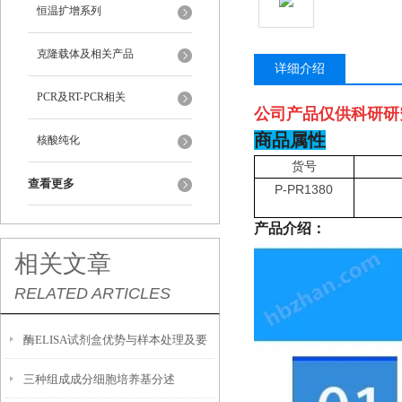
恒温扩增系列
克隆载体及相关产品
详细介绍
PCR及RT-PCR相关
公司产品仅供科研研
商品属性
核酸纯化
货号
查看更多
P-PR1380
产品介绍：
相关文章
RELATED ARTICLES
酶ELISA试剂盒优势与样本处理及要
三种组成成分细胞培养基分述
求