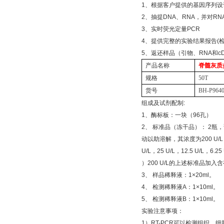
1
、根据客户提供的基因序列设
2
、抽提
DNA
、
RNA
，并对
RN
3
、实时荧光定量
PCR
4
、提供完整的实验结果报告
(
5
、返还样品（引物、
RNA
和
c
产品名称
脊髓灰质
规格
50T
货号
BH-P964
组成及试剂配制
:
1
、酶标板：一块（
96
孔）
2
、
标准品（冻干品）：
2
瓶，
动以助溶解，其浓度为
200 U/L
U/L
，
25 U/L
，
12.5 U/L
，
6.25
）
200 U/L
的上述标准品加入含
3
、
样品稀释液：
1×20ml
。
4
、
检测稀释液
A
：
1×10ml
。
5
、
检测稀释液
B
：
1×10ml
。
实验注意事项：
1
）
RT-PCR
可以检测组织、细