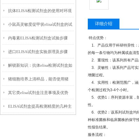
抗体ELISA检测试剂盒的使用对环境
详细介绍
小鼠高灵敏度促甲状elisa试剂盒的试
有一定的要求
内毒素ELISA检测试剂盒试验步骤
特点优势：
剂准备和注意事项
1.
产品仅用于科研特异性：
进口ELISA试剂盒实验原理及步骤
的每一条引物均为种属或血清
2.
重现性：该系列所有产品
解锁新知识：抗体elisa检测试剂盒如
3.
灵敏性：该系列产品可实
增菌过程。
猪细胞培养上清样品，能否使用猪
何革新检测领域
4.
实用性：检测范围广，涵
个检测过程为
3-4
个小时。
其它类elisa试剂盒注意事项及优势
ELISA试剂盒开展检测？
5.
优势
1
：序列资源丰富，
性。
ELISA试剂盒提高检测精度的几种主
6.
优势
2
：该系列试剂盒均
种标准菌株和临床菌株的保守
流方式
性报告结果。
服务流程：