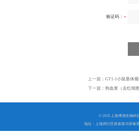
验证码：
上一篇：
GT1-1小鼠垂体
下一篇：
狗血浆（去红细
© 2018 上海博湖生物
地址：上海闵行区碧泉路36弄银宵