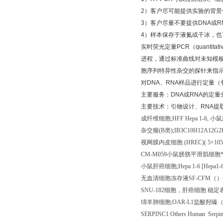
2
）客户尽可能提供实验的背景
3
）客户尽量不要提供
DNA
或
R
4
）样本保存于液氮或干冰，也
实时荧光定量
PCR
（
quantitati
进程，通过标准曲线对未知模
胞序列特异性杂交的探针来指
对
DNA
、
RNA
样品进行定量（
主要服务：
DNA
或
RNA
的定量
主要技术：引物设计、
RNA
提
成纤维细胞
;HFF Hepa 1-6,
小鼠
杂交瘤
(B
类
);IB3C10H12A12G2
视网膜内皮细胞
(HREC)( 5
×
105
CM-M059
小鼠膀胱平滑肌细胞
小鼠肝癌细胞
;Hepa 1-6 [Hepa1-
无血清细胞冻存液
SF-CFM
（）
SNU-182
细胞，肝癌细胞
稳定
绵羊肺细胞
;OAR-L1
盐酸羟嗪
SERPINC1 Others Human SerpinC