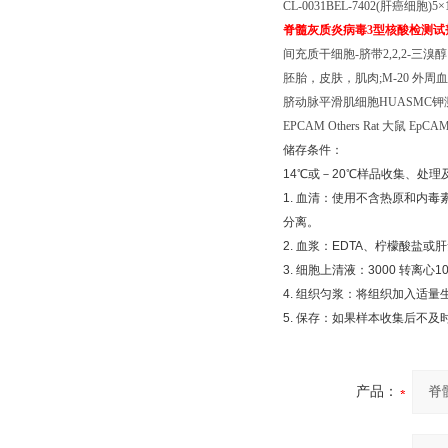
CL-0031BEL-7402(
肝癌细胞
)5
×
脊髓灰质炎病毒
3
型核酸检测试
间充质干细胞
-
脐带
2,2,2-
三溴醇
胚胎，皮肤，肌肉
;M-20
外周血
脐动脉平滑肌细胞
HUASMC
钾
EPCAM Others Rat
大鼠
EpCAM 
储存条件：
14
℃
或－
20
℃
样品收集、处理
1.
血清：使用不含热原和内毒
分离。
2.
血浆：
EDTA
、柠檬酸盐或肝
3.
细胞上清液：
3000
转离心
1
4.
组织匀浆：将组织加入适量
5.
保存：如果样本收集后不及
产品：