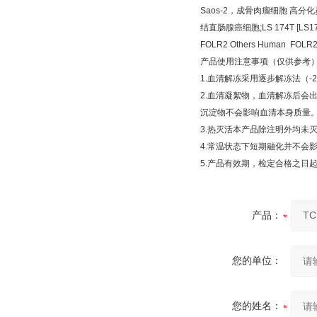
Saos-2
，成骨肉瘤细胞
高分化
结直肠腺癌细胞
;LS 174T [LS1
FOLR2 Others Human FOLR2
产品使用注意事项（仅供参考
1.
血清解冻采用逐步解冻法（
-
2.
血清凝絮物，血清解冻后会
沉淀物不会影响血清本身质量
3.
热灭活本产品除注明外均未
4.
常温状态下短期融化并不会
5.
产品有效期，检定合格之日
产品：
您的单位：
您的姓名：