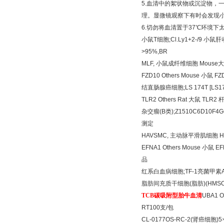
5.
血清中的絮状物或沉淀物，
理。显微镜观察下有时会发现
6.
切勿将血清置于
37
℃
环境下
小鼠
T
细胞
;Cl.Ly1+2-/9
小鼠肝
>95%,BR
MLF,
小鼠成纤维细胞
Mouse
大
FZD10 Others Mouse
小鼠
FZD
结直肠腺癌细胞
;LS 174T [LS1
TLR2 Others Rat
大鼠
TLR2
杂交瘤
(B
类
);Z1510C6D10F4
测定
HAVSMC,
主动脉平滑肌细胞
H
EFNA1 Others Mouse
小鼠
EFN
品
红系白血病细胞
;TF-1
亮菌甲素
脂肪间充质干细胞
(
脂肪
)(HMSC
TCB
碳吸附型胎牛血清
UBA1 O
RT100
支
/
包
CL-0177OS-RC-2(
肾癌细胞
)5