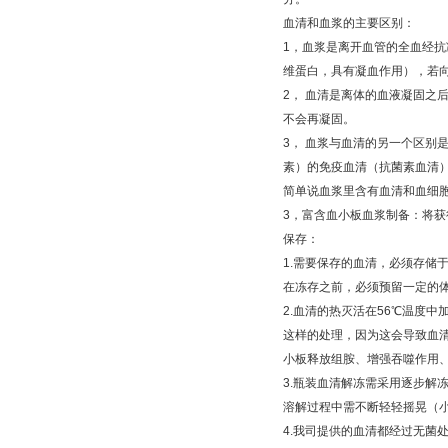
血清和血浆的主要区别：
1
，血浆是离开血管的全血经抗
维蛋白，具有凝血作用），若
2
，
血清是离体的血液凝固之
不会再凝固。
3
，
血浆与血清的另一个区别
素）的免疫血清（抗菌素血清
简单说血浆里含有血清和血细
3
，富含血小板血浆制备：将获
保存：
1.
需要保存的血清，必须存储
在冻存之前，必须预留一定的
2.
血清的热灭活在
56
℃
温度中
这样的处理，因为这会导致血
小板释放组胺、增强吞噬作用
3.
瓶装血清解冻需采用逐步解
溶解过程中需不断轻轻摇晃（
4.
我司提供的血清都经过无菌