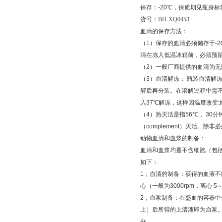
保存：
-20
℃
，保质期见瓶身标
货号：
BH-XQ0453
血清的保存方法：
（
1
）保存的血清必须储存于
-2
清在冻入低温冰箱前，必须预
（
2
）一般厂商提供的血清为无
（
3
）血清解冻：
瓶装血清解
解后再分装。在溶解过程中需
入
37
℃
解冻，这样因温度改变
（
4
）热灭活是指
56
℃
，
30
分
（
complement
）灭活。除非必
动物血清和血浆的制备：
血清和血浆均是不含细胞（包
如下：
1
，血清的制备：获得的血液不
心（一般为
3000rpm
，离心
5
2
，血浆制备：在盛血的容器中
上）后所得的上清液即为血浆
分。