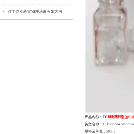
微生物实验室物理消毒灭菌方法
作流程
产品名称：
TCB
碳吸附型胎牛
英文名称：
TCB carbon adsorption
规格及单位：
500ml