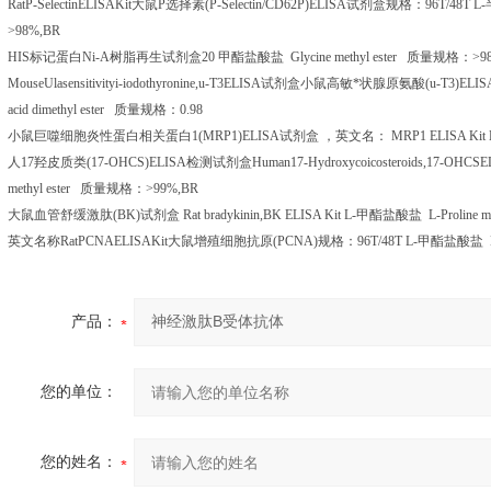
RatP-SelectinELISAKit
大鼠
P
选择素
(P-Selectin/CD62P)ELISA
试剂盒规格：
96T/48T L-
>98%,BR
HIS
标记蛋白
Ni-A
树脂再生试剂盒
20
甲酯盐酸盐
Glycine methyl ester
质量规格：
>9
MouseUlasensitivityi-iodothyronine,u-T3ELISA
试剂盒小鼠高敏*状腺原氨酸
(u-T3)ELIS
acid dimethyl ester
质量规格：
0.98
小鼠巨噬细胞炎性蛋白相关蛋白
1(MRP1)ELISA
试剂盒
，英文名：
MRP1 ELISA Kit 
人
17
羟皮质类
(17-OHCS)ELISA
检测试剂盒
Human17-Hydroxycoicosteroids,17-OHCSEL
methyl ester
质量规格：
>99%,BR
大鼠血管舒缓激肽
(BK)
试剂盒
Rat bradykinin,BK ELISA Kit L-
甲酯盐酸盐
L-Proline m
英文名称
RatPCNAELISAKit
大鼠增殖细胞抗原
(PCNA)
规格：
96T/48T L-
甲酯盐酸盐
L
产品：
您的单位：
您的姓名：