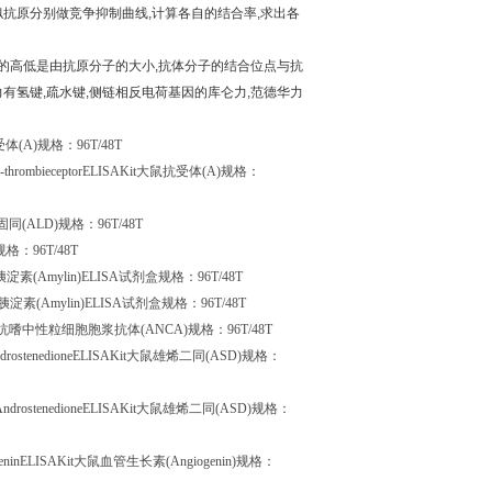
似抗原分别做竞争抑制曲线
,
计算各自的结合率
,
求出各
的高低是由抗原分子的大小
,
抗体分子的结合位点与抗
力有氢键
,
疏水键
,
侧链相反电荷基因的库仑力
,
范德华力
受体
(A)
规格：
96T/48T
i-thrombieceptorELISAKit
大鼠抗受体
(A)
规格：
固同
(ALD)
规格：
96T/48T
规格：
96T/48T
胰淀素
(Amylin)ELISA
试剂盒规格：
96T/48T
胰淀素
(Amylin)ELISA
试剂盒规格：
96T/48T
抗嗜中性粒细胞胞浆抗体
(ANCA)
规格：
96T/48T
drostenedioneELISAKit
大鼠雄烯二同
(ASD)
规格：
AndrostenedioneELISAKit
大鼠雄烯二同
(ASD)
规格：
eninELISAKit
大鼠血管生长素
(Angiogenin)
规格：