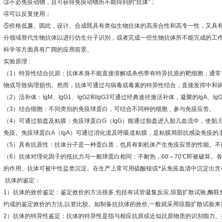
③
不必免疫动物，且可获得免疫动物所不能得到的
“
抗体
”
；
④
可以反复使用；
⑤
价格低廉。因此，设计、合成既具有类似生物抗体的高亲合性和高专一性，又具
分领域替代生物抗体以进行仿生分子识别，或者完成一些生物抗体所不能完成的工
科学等方面具有广阔的应用前景。
实验原理
:
（
1
）特异性结合抗原：抗体本身不能直接溶解或杀伤带有特异抗原的靶细胞，通常
物或导致病理损伤。然而，抗体可通过与病毒或毒素的特异性结合，直接发挥中和
（
2
）活补体：
IgM
、
IgG1
、
IgG2
和
IgG3
可通过经典途径激活补体，凝聚的
IgA
、
Ig
（
3
）结合细胞：不同类别的免疫球蛋白，可结合不同种的细胞，参与免疫应答。
（
4
）可通过胎盘及粘膜：免疫球蛋白
G
（
IgG
）能通过胎盘进入胎儿血流中，使胎
免疫。免疫球蛋白
A
（
IgA
）可通过消化道及呼吸道粘膜，是粘膜局部抗感染免疫的
（
5
）具有抗原性：抗体分子是一种蛋白质，也具有刺机体产生免疫应答的性能。不
（
6
）抗体对理化因子的抵抗力与一般球蛋白相同：不耐热，
60
～
70
℃
即被破坏。
的作用。抗体可被中性盐类沉淀。在生产上常可用硫酸铵或*从免疫血清中沉淀出含
抗体的鉴定：
1
）抗体的效价鉴定：鉴定效价的方法很多
,
包括有试管凝集反应
,
琼脂扩散试验
,
酶联
约成的鉴定效价的方法
,
以资比较。如制备抗抗体的效价
,
一般就采用琼脂扩散试验来
2
）抗体的特异性鉴定：抗体的特异性是指与相应抗原或近似抗原物质的识别能力。