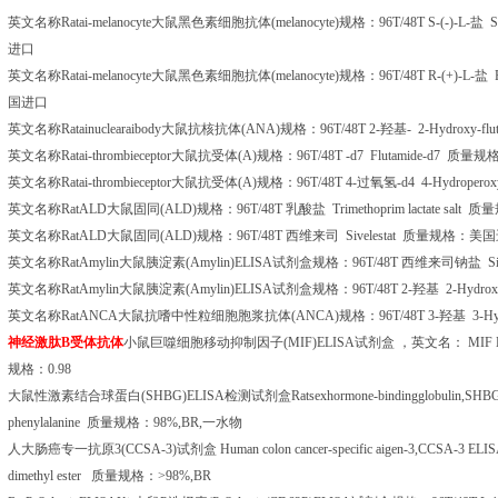
英文名称
Ratai-melanocyte
大鼠黑色素细胞抗体
(melanocyte)
规格：
96T/48T S-(-)-
L-
盐
S-
进口
英文名称
Ratai-melanocyte
大鼠黑色素细胞抗体
(melanocyte)
规格：
96T/48T R-(+)-
L-
盐
R
国进口
英文名称
Ratainuclearaibody
大鼠抗核抗体
(ANA)
规格：
96T/48T 2-
羟基
-
2-Hydroxy-flu
英文名称
Ratai-thrombieceptor
大鼠抗受体
(A)
规格：
96T/48T
-d7 Flutamide-d7
质量规
英文名称
Ratai-thrombieceptor
大鼠抗受体
(A)
规格：
96T/48T 4-
过氧氢
-d4 4-Hydropero
英文名称
RatALD
大鼠固同
(ALD)
规格：
96T/48T
乳酸盐
Trimethoprim lactate salt
质量
英文名称
RatALD
大鼠固同
(ALD)
规格：
96T/48T
西维来司
Sivelestat
质量规格：美国
英文名称
RatAmylin
大鼠胰淀素
(Amylin)ELISA
试剂盒规格：
96T/48T
西维来司钠盐
Si
英文名称
RatAmylin
大鼠胰淀素
(Amylin)ELISA
试剂盒规格：
96T/48T 2-
羟基
2-Hydrox
英文名称
RatANCA
大鼠抗嗜中性粒细胞胞浆抗体
(ANCA)
规格：
96T/48T 3-
羟基
3-Hy
神经激肽
B
受体抗体
小鼠巨噬细胞移动抑制因子
(MIF)ELISA
试剂盒
，英文名：
MIF E
规格：
0.98
大鼠性激素结合球蛋白
(SHBG)ELISA
检测试剂盒
Ratsexhormone-bindingglobulin,SH
phenylalanine
质量规格：
98%,BR,
一水物
人大肠癌专一抗原
3(CCSA-3)
试剂盒
Human colon cancer-specific aigen-3,CCSA-3 ELISA
dimethyl ester
质量规格：
>98%,BR