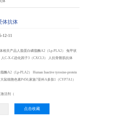
抗体
受体抗体
12-11
相关产品人脂蛋白磷脂酶A2（Lp-PLA2） 兔甲状
 人C-X-C趋化因子3（CXCL3） 人抗骨骼肌抗体
Lp-PLA2） Human Inactive tyrosine-protein
K7） 大鼠细胞色素P450,家族7亚科A多肽1（CYP7A1）
原激活剂（
点击收藏