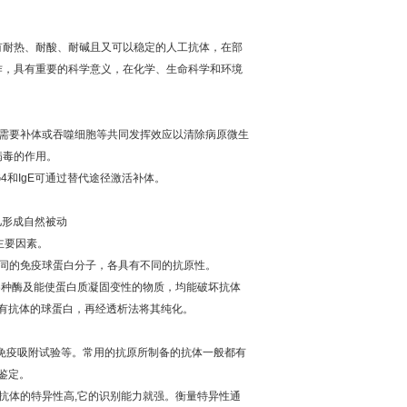
有耐热、耐酸、耐碱且又可以稳定的人工抗体，在部
作，具有重要的科学意义，在化学、生命科学和环境
需要补体或吞噬细胞等共同发挥效应以清除病原微生
病毒的作用。
G4
和
IgE
可通过替代途径激活补体。
儿形成自然被动
主要因素。
同的免疫球蛋白分子，各具有不同的抗原性。
各种酶及能使蛋白质凝固变性的物质，均能破坏抗体
有抗体的球蛋白，再经透析法将其纯化。
免疫吸附试验等。常用的抗原所制备的抗体一般都有
鉴定。
抗体的特异性高
,
它的识别能力就强。衡量特异性通