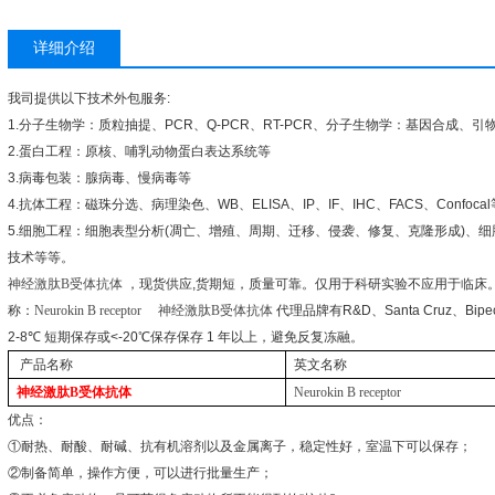
详细介绍
我司提供以下技术外包服务
:
1.
分子生物学：质粒抽提、
PCR
、
Q-PCR
、
RT-PCR
、分子生物学：基因合成、引
2.
蛋白工程：原核、哺乳动物蛋白表达系统等
3.
病毒包装：腺病毒、慢病毒等
4.
抗体工程：磁珠分选、病理染色、
WB
、
ELISA
、
IP
、
IF
、
IHC
、
FACS
、
Confocal
5.
细胞工程：细胞表型分析
(
凋亡、增殖、周期、迁移、侵袭、修复、克隆形成
)
、细
技术等等。
神经激肽
B
受体抗体
，现货供应
,
货期短，质量可靠。仅用于科研实验不应用于临床
称：
Neurokin B receptor
神经激肽
B
受体抗体
代理品牌有
R&D
、
Santa Cruz
、
Bipe
2-8
℃
短期保存或
<-20
℃
保存保存
1
年以上，避免反复冻融。
产品名称
英文名称
神经激肽
B
受体抗体
Neurokin B receptor
优点：
①
耐热、耐酸、耐碱、抗有机溶剂以及金属离子，稳定性好，室温下可以保存；
②
制备简单，操作方便，可以进行批量生产；