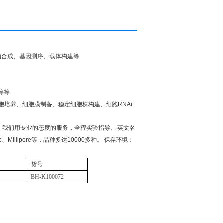
物合成、基因测序、载体构建等
等等
胞培养、细胞膜制备、稳定细胞株构建、细胞
RNAi
。我们用专业的态度的服务，全程实验指导。
英文名
c
、
Millipore
等，品种多达
10000
多种。
保存环境：
货号
BH-K100072