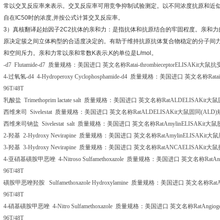
常以交叉反应率来表示。交叉反应率可用竞争抑制试验测定。以不同浓度抗原和近
自在
IC50
时的浓度
,
并按公式计算交叉反应率。
3
）真核翻译起始因子
2C2
抗体的亲和力：是指抗体和抗原结合的牢固程度。亲和力
原决定簇之间立体构型的合适度决定的。有助于维持抗原抗体复合物稳定的分子间
和空间斥力。亲和力常以亲和常数
K
表示
,K
的单位是
L/mol
。
-d7 Flutamide-d7
质量规格：美国进口
英文名称
Ratai-thrombieceptorELISAKit
大鼠抗
4-
过氧氢
-d4 4-Hydroperoxy Cyclophosphamide-d4
质量规格：美国进口
英文名称
Rata
96T/48T
乳酸盐
Trimethoprim lactate salt
质量规格：美国进口
英文名称
RatALDELISAKit
大鼠
西维来司
Sivelestat
质量规格：美国进口
英文名称
RatALDELISAKit
大鼠固同
(ALD)
西维来司钠盐
Sivelestat salt
质量规格：美国进口
英文名称
RatAmylinELISAKit
大鼠
2-
羟基
2-Hydroxy Nevirapine
质量规格：美国进口
英文名称
RatAmylinELISAKit
大鼠
3-
羟基
3-Hydroxy Nevirapine
质量规格：美国进口
英文名称
RatANCAELISAKit
大鼠
4-
亚硝基磺胺甲恶唑
4-Nitroso Sulfamethoxazole
质量规格：美国进口
英文名称
RatAn
96T/48T
磺胺甲恶唑羟胺
Sulfamethoxazole Hydroxylamine
质量规格：美国进口
英文名称
Rat
96T/48T
4-
硝基磺胺甲恶唑
4-Nitro Sulfamethoxazole
质量规格：美国进口
英文名称
RatAngiog
96T/48T