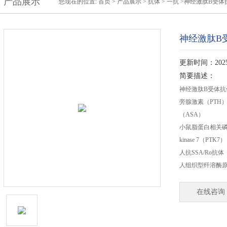
产品展示
您现在的位置:
首页
>
产品展示
>
抗体
>
一抗
>神经激肽B受体
神经激肽B
更新时间：2025-
简要描述：
神经激肽B受体抗体
旁腺激素（PTH）
（ASA）
小鼠脂蛋白相关磷脂酶A2（
kinase 7（PT
人抗SSA/Ro抗体
人组织型纤溶酶
在线咨询