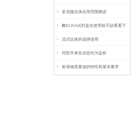
多克隆抗体应用范围阐述
酶ELISA试剂盒在使用前不妨看看下
流式抗体的选择使用
文！
同型半来告诉您何为盐析
标准物质量值的特性和基本要求