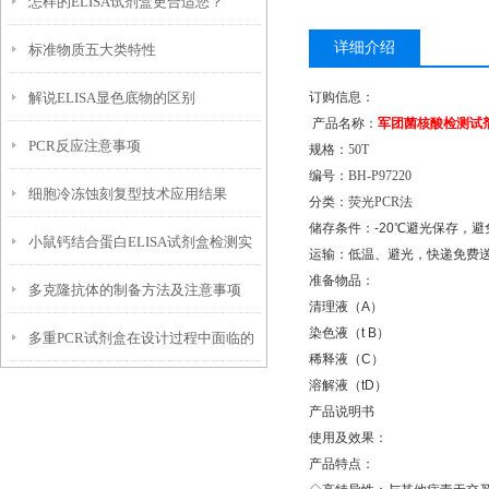
怎样的ELISA试剂盒更合适您？
题的探讨
详细介绍
标准物质五大类特性
解说ELISA显色底物的区别
订购信息：
产品名称：
军团菌核酸检测试
PCR反应注意事项
规格：
50T
编号：
BH-P97220
细胞冷冻蚀刻复型技术应用结果
分类：
荧光
PCR
法
储存条件：
-20
℃
避光保存，避
小鼠钙结合蛋白ELISA试剂盒检测实
运输：低温、避光，快递免费
准备物品：
多克隆抗体的制备方法及注意事项
验条件选择
清理液（
A
）
染色液（
t B
）
多重PCR试剂盒在设计过程中面临的
稀释液（
C
）
溶解液（
tD
）
关键挑战
产品说明书
使用及效果：
产品特点：