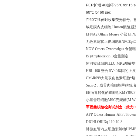
PCR
扩增
40
循环
95
℃
for 15 s
60
℃
for 60 sec
在
60
℃
延伸时收集荧光信号。
绒毛膜内皮细胞
Human
硫酸
,
硫
EFNA2 Others Mouse
小鼠
EFNA
无色素睫状上皮细胞
HNPCEpiC
NOV Others Cynomolgus
食蟹猴
B()Amphotericin B
含量测定
恒河猴肾细胞
;LLC-MK2
醋酸增
HBL-100
整合
SV40
基因的上皮
CM-R099
大鼠表皮色素细胞*培
Saos-2
，成骨肉瘤细胞甲磺酸瑞
EB
病毒转化的
B
细胞
;KMY092
小鼠雪旺细胞
MSC
壳聚糖
(M.W
军团菌核酸检测试剂盒（荧光
P
APP Others Human APP / Proteas
DICHLORIDq 110-19-8
肺微血管内皮细胞裂解物
HPME