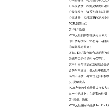
◇
高特异性：与其他病毒无交
◇
高灵敏度：检测灵敏度可达
1
◇
操作简便：该系列所有试剂
◇
高通量：多种双重
PCR
检测
PCR
反应特点
(1)
特异性强
PCR
反应的特异性决定因素为
①
引物与模板
DNA
特异正确的
②
碱基配对原则；
③
Taq DNA
聚合酶合成反应的
④
靶基因的特异性与保守性。
其中引物与模板的正确结合是
合酶耐高温性，使反应中模板
高的正确度。再通过选择特异
(2)
灵敏度高
PCR
产物的生成量是以指数方
出一个靶细胞；在病毒的检测
(3)
简便、快速
PCR
反应用耐高温的
Taq DNA