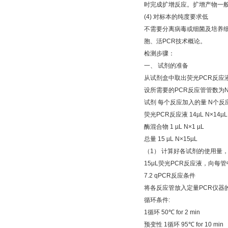
时完成扩增反应。扩增产物一
(4)
对标本的纯度要求低
不需要分离病毒或细菌及培养
胞、活
PCR
技术概论。
检测步骤：
一、
试剂的准备
从试剂盒中取出荧光
PCR
反应
设所需要的
PCR
反应管管数为
试剂
每个反应加入的量
N
个反
荧光
PCR
反应液
14µL N×14µL
酶混合物
1 µL N×1 µL
总量
15 µL N×15µL
（
1
）
计算好各试剂的使用量
15μL
荧光
PCR
反应液，向每管
7.2 qPCR
反应条件
将各反应管放入定量
PCR
仪器
循环条件
:
1
循环
50
℃
for 2 min
预变性
1
循环
95
℃
for 10 min