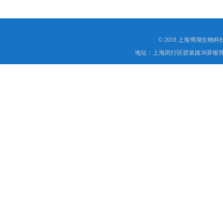
© 2018 上海博湖生物
地址：上海闵行区碧泉路36弄银宵