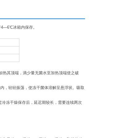
后于4—6℃冰箱内保存。
焰加热其顶端，滴少量无菌水至加热顶端使之破
安瓿管内，轻轻振荡，使冻干菌体溶解呈悬浮状。吸取
。
经过冷冻干燥保存后，延迟期较长，需要连续两次