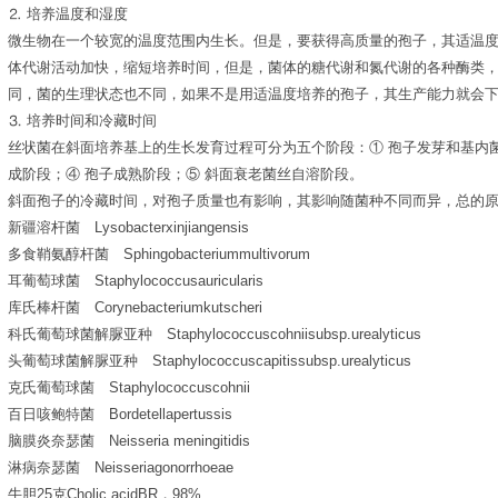
⒉ 培养温度和湿度
微生物在一个较宽的温度范围内生长。但是，要获得高质量的孢子，其适温
体代谢活动加快，缩短培养时间，但是，菌体的糖代谢和氮代谢的各种酶类
同，菌的生理状态也不同，如果不是用适温度培养的孢子，其生产能力就会
⒊ 培养时间和冷藏时间
丝状菌在斜面培养基上的生长发育过程可分为五个阶段：① 孢子发芽和基内菌
成阶段；④ 孢子成熟阶段；⑤ 斜面衰老菌丝自溶阶段。
斜面孢子的冷藏时间，对孢子质量也有影响，其影响随菌种不同而异，总的
新疆溶杆菌 Lysobacterxinjiangensis
多食鞘氨醇杆菌 Sphingobacteriummultivorum
耳葡萄球菌 Staphylococcusauricularis
库氏棒杆菌 Corynebacteriumkutscheri
科氏葡萄球菌解脲亚种 Staphylococcuscohniisubsp.urealyticus
头葡萄球菌解脲亚种 Staphylococcuscapitissubsp.urealyticus
克氏葡萄球菌 Staphylococcuscohnii
百日咳鲍特菌 Bordetellapertussis
脑膜炎奈瑟菌 Neisseria meningitidis
淋病奈瑟菌 Neisseriagonorrhoeae
牛胆25克Cholic acidBR，98%