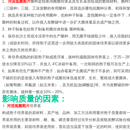
1、
河流弧菌图片
菌种是指食用菌菌丝体及其生长基质组成的繁殖材料。菌种
（三级种）三级。工业发酵的有用菌种，其筛选步骤包括菌种分离、初筛和
2、挑选具有某种能力的有用菌种，也称种子制备，是指菌种在一定条件下，
菌种的制备过程。以作接入发酵罐中进一步扩大菌体量及合成产物之用。
3、种子制备包括孢子制备和菌丝体制备 菌种制备。
4、保存在沙土管或冷冻管中的生产菌种，用无菌手续挑取少许，接入琼脂斜面
天（或较长时间。所得孢子还需进一步用较大表面积的固体培养基以获得更
米之类的天然培养基）。
5、将培养成熟的斜面孢子制成悬浮液，接种到扁瓶固体培养基上，于25～2
使水分降至10%以下，并放入 4℃冰箱中备用。一次制得的孢子瓶可在生产
6、如果有些生产菌种不产孢子，如赤霉素产生菌或产孢子不多的，则可采用
子罐的目的是使接入有限的孢子或菌丝体迅速发芽、生长、繁殖成大量菌体
（如葡萄糖）和氮源（如玉米浆），及无机盐(如磷酸盐)等。作为发酵罐的
异常菌体。接种量一般在10%～20%。
影响质量的因素：
⒈
河流弧菌图片
培养基
构成孢子培养基的原材料，其产地、品种、加工方法和用量对孢子质量都有
养基所用的主要原材料，糖、氮、磷含量需经过化学分析及摇瓶发酵试验合
培养基质量。斜面培养基使用前，需在适当温度下放置一定的时间，使斜面