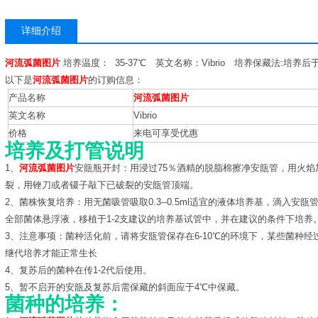
详细介绍
河流弧菌图片
培养温度： 35-37℃ 英文名称：Vibrio 培养保藏法:培养
以下是
河流弧菌图片
的订购信息：
产品名称
河流弧菌图片
英文名称
Vibrio
价格
来电可享受优惠
培养及打管说明
1、
河流弧菌图片
安瓿瓶开封：用浸过75％酒精的脱脂棉擦净安瓿管，用火
裂，用锉刀或者镊子敲下已破裂的安瓿管顶端。
2、菌株恢复培养：用无菌吸管吸取0.3--0.5ml适宜的液体培养基，滴入
全部菌体悬浮液，移植于1-2支建议的培养基试管中，并在建议的条件下培养
3、注意事项：菌种活化前，请将安瓿管保存在6-10℃的环境下，某些菌种
继代培养才能正常生长
4、复苏后的菌种在传1-2代后使用。
5、暂不启开的安瓿及复苏后需保藏的斜面应于4℃中保藏。
菌种的培养：