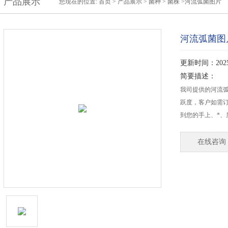
产品展示
您现在的位置:
首页
>
产品展示
>
菌种
>
菌株
>河流弧菌图片
河流弧菌图
更新时间：2025-
简要描述：
我司提供的河流
跃度，客户如需
到您的手上、*、
在线咨询