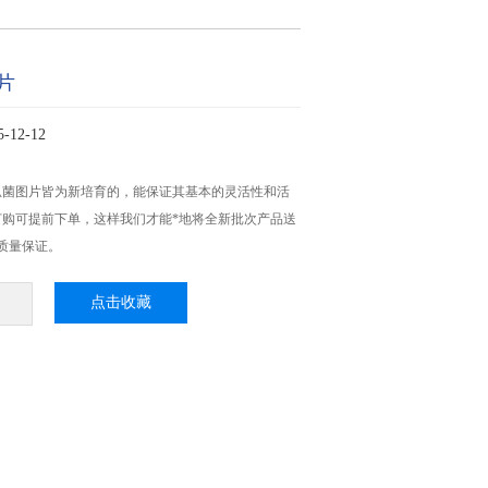
片
12-12
弧菌图片皆为新培育的，能保证其基本的灵活性和活
订购可提前下单，这样我们才能*地将全新批次产品送
质量保证。
点击收藏