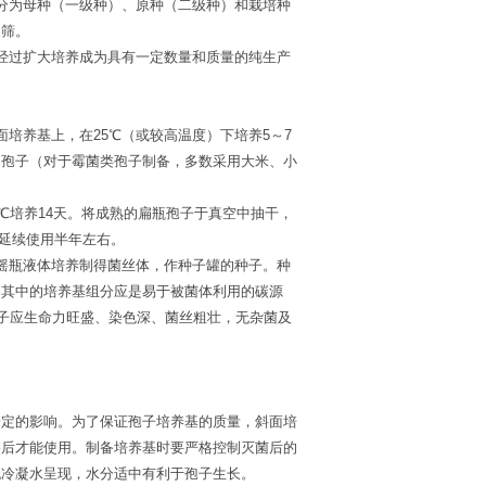
分为母种（一级种）、原种（二级种）和栽培种
复筛。
经过扩大培养成为具有一定数量和质量的纯生产
培养基上，在25℃（或较高温度）下培养5～7
多孢子（对于霉菌类孢子制备，多数采用大米、小
8℃培养14天。将成熟的扁瓶孢子于真空中抽干，
上延续使用半年左右。
摇瓶液体培养制得菌丝体，作种子罐的种子。种
。其中的培养基组分应是易于被菌体利用的碳源
种子应生命力旺盛、染色深、菌丝粗壮，无杂菌及
一定的影响。为了保证孢子培养基的质量，斜面培
格后才能使用。制备培养基时要严格控制灭菌后的
无冷凝水呈现，水分适中有利于孢子生长。