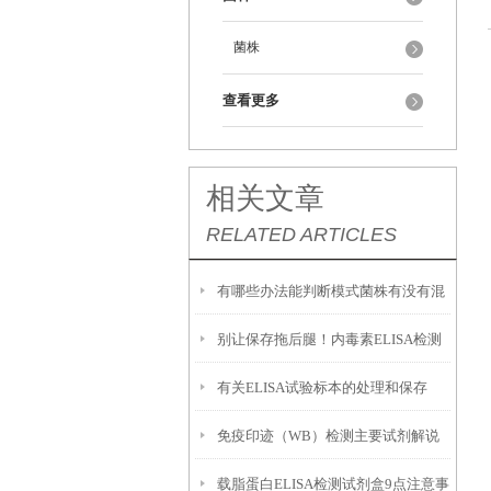
菌株
查看更多
相关文章
RELATED ARTICLES
有哪些办法能判断模式菌株有没有混
别让保存拖后腿！内毒素ELISA检测
入杂菌？
有关ELISA试验标本的处理和保存
试剂盒的正确存放法则
免疫印迹（WB）检测主要试剂解说
载脂蛋白ELISA检测试剂盒9点注意事