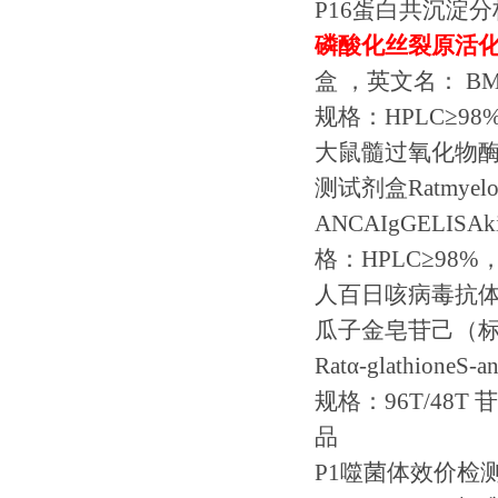
P16
蛋白共沉淀分
磷酸化丝裂原活
盒
，英文名：
BMP
规格：
HPLC
≥
98
大鼠髓过氧化物
测试剂盒
Ratmyelo
ANCAIgGELISAki
格：
HPLC
≥
98%
人百日咳病毒抗
瓜子金皂苷己（
Rat
α
-glathioneS-an
规格：
96T/48T
苷
品
P1
噬菌体效价检