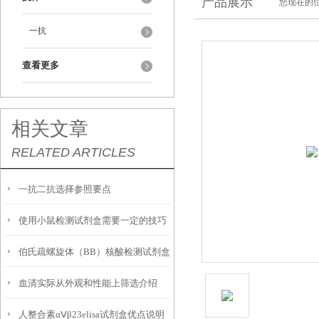
产品展示
您现在的位
一抗
查看更多
相关文章
RELATED ARTICLES
一抗二抗选择参照要点
使用小鼠检测试剂盒需要一定的技巧
伯氏疏螺旋体（BB）核酸检测试剂盒
和操作步骤
血清实际从外观和性能上筛选介绍
操作说明
人整合素αⅤβ23elisa试剂盒优点说明