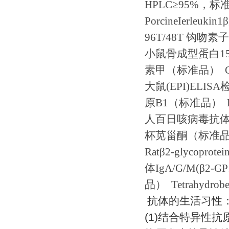
HPLC
≥
95%
，标
PorcineIerleukin1
β
96T/48T
钩吻素子
小鼠骨成型蛋白
1
素甲（标准品）
G
大鼠
(EPI)ELISA
原
B1
（标准品）
P
人百日咳病毒抗
杯苋甾酮（标准
Rat
β
2-glycoprote
体
IgA/G/M(
β
2-GP
品）
Tetrahydrob
抗体的生活习性
(1)
结合特异性抗