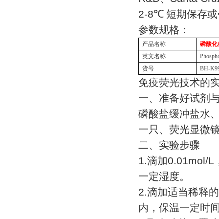
2-8
℃
短期保存或
参数规格：
产品名称
磷酸化
英文名称
Phosp
货号
BH-K9
免疫荧光技术的
一、准备好试剂
磷酸盐缓冲盐水
一只、荧光显微
二、实验步骤
1.
滴加
0.01mol/L
一定湿度。
2.
滴加适当稀释的
内，保温一定时