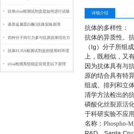
抗体elisa检测试剂盒是如何进行试验
书
详细介绍
基质金属蛋白酶3抗体实验原理
的
抗体的多样性：
抗体的异质性。
四种分子间引力参与抗原抗体结合力
（
Ig
）分子所组成
抗体ELISA检测试剂盒的使用对环境
陈述
上，既相似，又
elisa检测系统稳定应留意以下原理
有一定的要求
因为抗体具有与
原的结合具有特
组成、排列和立
清学方法检出的
磷酸化丝裂原活
于科研实验不应
名称：
Phospho-
R&D
、
Santa Cru