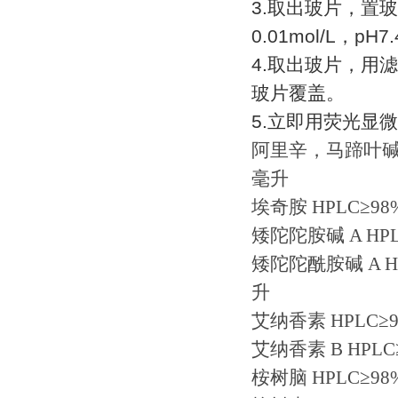
3.
取出玻片，置玻
0.01mol/L
，
pH7.
4.
取出玻片，用滤
玻片覆盖。
5.
立即用荧光显微
阿里辛，马蹄叶
毫升
埃奇胺
HPLC
≥
98
矮陀陀胺碱
A HP
矮陀陀酰胺碱
A H
升
艾纳香素
HPLC
≥
艾纳香素
B HPLC
桉树脑
HPLC
≥
98