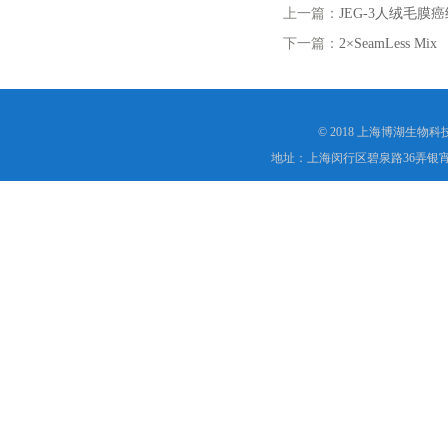
上一篇：
JEG-3人绒毛膜
下一篇：
2×SeamLess Mix
© 2018 上海博湖生物
地址：上海闵行区碧泉路36弄银宵