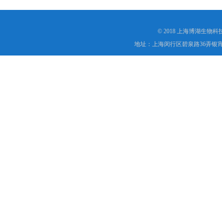
© 2018 上海博湖生物
地址：上海闵行区碧泉路36弄银宵