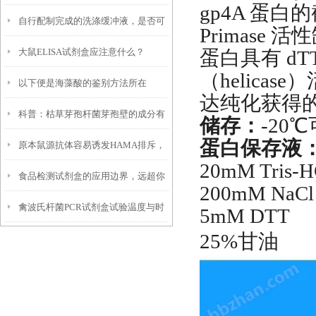
gp4A 蛋
自行配制完成的洗涤缓冲液，是否可
Primas
大鼠ELISA试剂盒应注意什么？
蛋白具有 dT
与试剂盒原配干粉一同存放保存？
（helic
以下便是海藻酸的鉴别方法所在
达纯化获得
科普：枯草芽孢杆菌芽孢壁的成分有
储存：
-20
蛋白保存液
原本鼠源抗体容易诱发HAMA排斥，
啥独特之处
20mM Tris-
食品检测试剂盒的应用边界，远超你
嵌合抗体靠什么原理缓解这个问题？
200mM NaCl
禽波氏杆菌PCR试剂盒试验温度与时
想象！这些场景都在悄悄用它
5mM DTT
25%甘油
间的设置