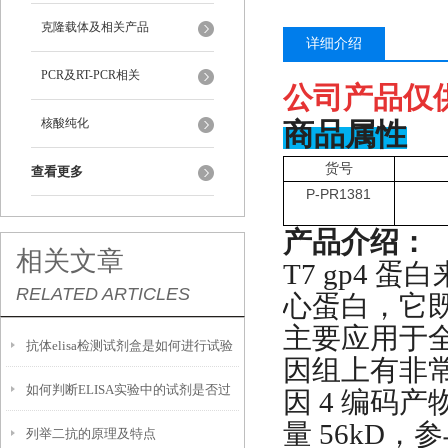
克隆载体及相关产品
详细介绍
PCR及RT-PCR相关
公司产品仅
核酸纯化
商品属性
货号
查看更多
P-PR1381
产品介绍：
相关文章
T7 gp4 
RELATED ARTICLES
心蛋白，它
主要应用于
抗体elisa检测试剂盒是如何进行试验
因组上有非常
如何判断ELISA实验中的试剂是否过
的
因 4 编码产物
量 56kD，参
列举二抗的原理及特点
期？