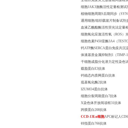
全组织免疫荧光显微镜间接检
细胞
JAK3
激酶活性定量检测试
植物细胞周期
S
后期同步（
SYN
通用细胞
/
组织载玻片制备试剂
血液乙酰酯酶活性荧光法定量
细胞氧化应激活性氧（
ROS
）
细胞色素
P450
亚酶
3A4
（
TEST
钙
ATP
酶
SERCA
蛋白免疫共沉
体液基质金属抑制剂
1
（
TIMP-1
干细胞成脂分化潜力定性染色
载脂蛋白
E3
抗体
钙稳态内质网蛋白抗体
巯基氧化酶
2
抗体
IZUMO4
蛋白抗体
细胞分裂周期蛋白
7
抗体
X
染色体开放阅读框
31
抗体
跨膜蛋白
208
抗体
CCD-13Lu
细胞
APC
标记人
CD6
锌指蛋白
766
抗体