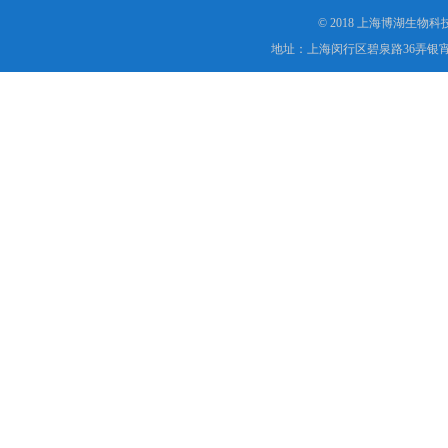
© 2018 上海博湖生物
地址：上海闵行区碧泉路36弄银宵