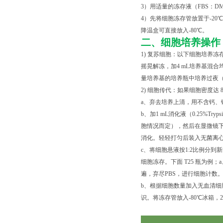
3）用适量的冻存液（FBS：D
4）先将细胞冻存管放置于-20℃
降温盒可直接放入-80℃。
二、细胞培养操作
1) 复苏细胞：以下细胞培养冻
摇晃解冻，加4 mL培养基混合均
量培养基的培养瓶中培养过夜（
2) 细胞传代：如果细胞密度达 
a、弃去培养上清，用不含钙、镁
b、加1 mL消化液（0.25%Tr
胞情况而定），然后在显微镜下
消化。轻轻打匀后装入无菌离心管中
c、将细胞悬液按1:2比例分到
细胞冻存。下面 T25 瓶为例；
遍，弃尽PBS，进行细胞计数
b、根据细胞数量加入无血清细胞
识。将冻存管放入-80℃冰箱，