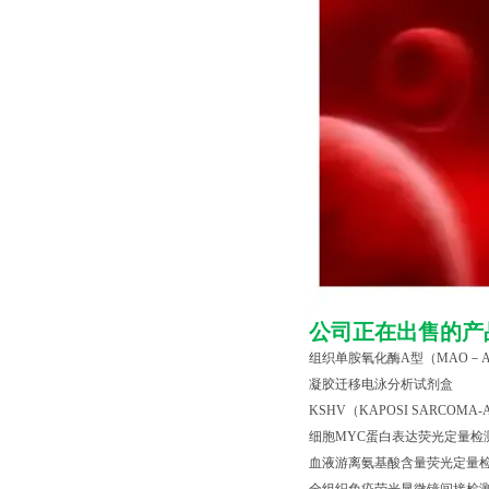
公司正在出售的产
组织单胺氧化酶
A
型（
MAO
－
凝胶迁移电泳分析试剂盒
KSHV
（
KAPOSI SARCOMA-A
细胞
MYC
蛋白表达荧光定量检
血液游离氨基酸含量荧光定量