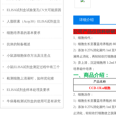
ELISA试剂盒试验复孔CV大可能原因
子？
详细介绍
人脂联素（Acrp30）ELISA试剂盒注
及建议方案
公司产品仅供科研研
细胞培养基的基本要求
意事项
1、细胞传代：
抗体的制备概述
1）细胞生长至覆盖培养瓶的 80
2）添加 0.25%消化液约 1
小鼠源细胞保存方法及注意点
液终止消化，再轻轻吹打细胞使之脱落
3）弃上清，沉淀细胞用 1-2ml
小鼠ELISA试剂盒测定过程中有三个
培养箱中培养；
一、商品介绍：
检测细胞上清液时，如何优化猪
必要的试剂
产品名称
CCD-13Lu
细胞
ELISA试剂盒样本处理及要求
ELISA实验操作？
2、细胞冻存：
1）细胞生长至覆盖培养瓶的 80
牛病毒检测试剂盒的使用可是有讲究
2）添加 0.25%消化液约 
的
止消化，轻轻吹打细胞使之脱落，然后