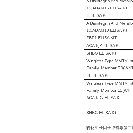
A Disintegrin And Metall
15,ADAM15 ELISA Kit
E ELISA Kit
A Disintegrin And Metall
10,ADAM10 ELISA Kit
ZBP1 ELISA KIT
ACA-IgA ELISA Kit
SHBG ELISA Kit
Wingless Type MMTV Inte
Family, Member 5B(WNT
EL ELISA Kit
Wingless Type MMTV Inte
Family, Member 11(WNT
ACA-IgG ELISA Kit
SHBG ELISA Kit
-β
转化生长因子
诱导蛋白