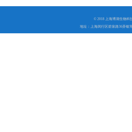
© 2018 上海博湖生物
地址：上海闵行区碧泉路36弄银宵