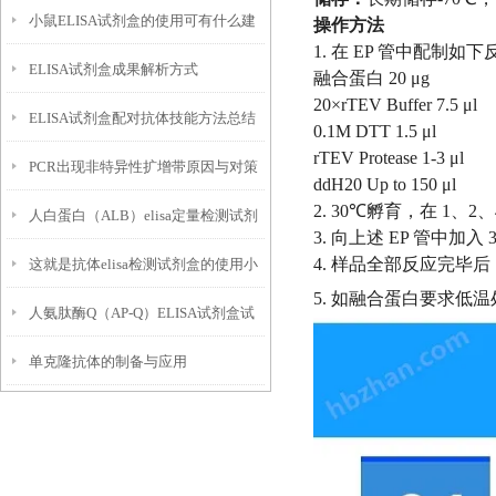
小鼠ELISA试剂盒的使用可有什么建
操作方法
1. 在 EP 管中配制如
ELISA试剂盒成果解析方式
议呢？
融合蛋白 20 μg
20×rTEV Buffer 7.5 μl
ELISA试剂盒配对抗体技能方法总结
0.1M DTT 1.5 μl
rTEV Protease 1-3 μl
PCR出现非特异性扩增带原因与对策
ddH20 Up to 150 μl
2. 30℃孵育，在 1、2
人白蛋白（ALB）elisa定量检测试剂
3. 向上述 EP 管中加入 30 
4. 样品全部反应完毕后，样
这就是抗体elisa检测试剂盒的使用小
盒特点以及技术原理
5. 如融合蛋白要求低
人氨肽酶Q（AP-Q）ELISA试剂盒试
技巧
单克隆抗体的制备与应用
验样本要求