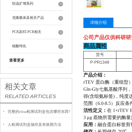
恒温扩增系列
克隆载体及相关产品
详细介绍
PCR及RT-PCR相关
公司产品仅供科研研
商品属性
核酸纯化
货号
查看更多
P-PR1348
产品介绍：
rTEV 蛋白酶（重组型）
相关文章
Gln-Gly七氨基酸序列
RELATED ARTICLES
得(含组氨标签)，纯度达9
范围（6.0-8.5）反
活性定义：
在 1×rTEV
完整的elisa检测试剂盒包含哪些东西?
3 μg 底物所需要的
应用：
融合蛋白标签剪
人检测试剂盒储存及有效期方法
储存：
长期储存-70℃，