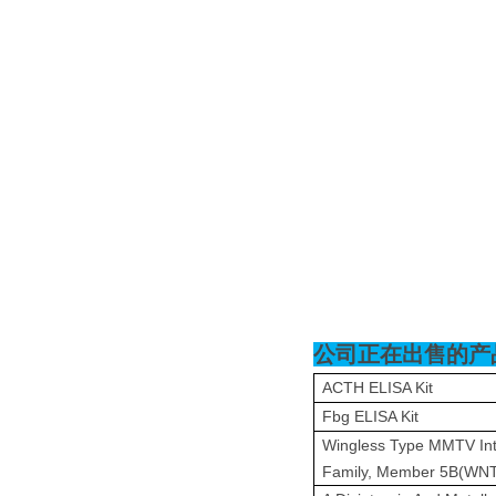
公司正在出售的产
ACTH ELISA Kit
Fbg ELISA Kit
Wingless Type MMTV Inte
Family, Member 5B(WNT