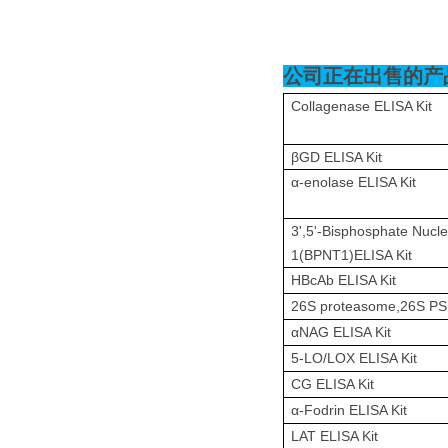
公司正在出售的产
Collagenase ELISA Kit
βGD ELISA Kit
α-enolase ELISA Kit
3',5'-Bisphosphate Nucl
1(BPNT1)ELISA Kit
HBcAb ELISA Kit
26S proteasome,26S PS
αNAG ELISA Kit
5-LO/LOX ELISA Kit
CG ELISA Kit
α-Fodrin ELISA Kit
LAT ELISA Kit