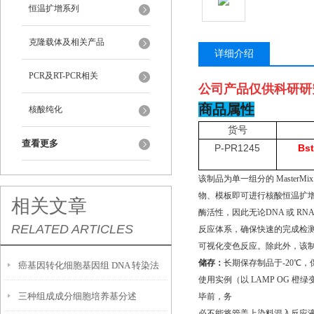
恒温扩增系列
克隆载体及相关产品
详细介绍
PCR及RT-PCR相关
公司产品仅供科研研
商品属性
核酸纯化
货号
查看更多
P-PR1245
Bst
该制品为单一组分的 MasterM
物、模板即可进行核酸恒温扩增。B
相关文章
酶活性，因此无论DNA 或 RN
RELATED ARTICLES
反应体系，确保快速的完成检测
可视化变色反应。除此外，该制品
储存：
长期保存制品于-20℃，保
癌基因转化细胞基因组 DNA 转染法
使用实例（以 LAMP OG 橙
三种组成成分细胞培养基分述
毕前，务
实验步骤
必不能将管盖上染料混入反应液中）