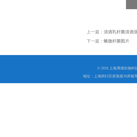
上一篇：
清酒乳杆菌清酒
下一篇：
蛾微杆菌图片
© 2018 上海博湖生物
地址：上海闵行区碧泉路36弄银宵