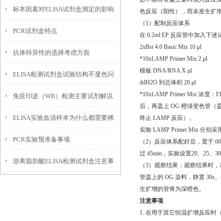
标本因素对ELISA试剂盒测定的影响
色反应（阳性），而未发生扩增
（1）配制反应体系
PCR试剂盒特点
在 0.2ml EP 反应管中加入下述
2xBst 4.0 Basic Mix 10 μl
抗体特异性的选择考虑方面
*10xLAMP Primer Mix 2 μl
模板 DNA/RNA X μl
ELISA检测试剂盒试验结构不显色问
ddH2O 到总体积 20 μl
*10xLAMP Primer Mix 浓
免疫印迹（WB）检测主要试剂解说
题的探讨
后，再盖上 OG 橙绿变色管
ELISA实验血清样本为什么都需要稀
终止 LAMP 反应）。
实验 LAMP Primer Mi
PCR实验预准备事项
释?
（2）反应体系配好后，置于 60~
过 45min，实验设置20、25、30
游离脂肪酸ELISA检测试剂盒注意事
（3）观察结果：观察结果时，
管盖上的 OG 染料，静置 3
项
生扩增的管将为深橙色。
注意事项
1. 在用于其它恒温扩增反应时