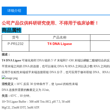
详细介绍
公司产品仅供科研研究使用、不得用于临床诊断！
商品属性
货号
产品名称
P-PR1232
T4 DNA Ligase
描述：
T4 DNA Ligase
可催化相邻 DNA 链的 5’-P 末端和3’-OH 末端以磷酸二酯键结
平滑末端之间的 DNA 的连接，也可以催化 DNA 与 RNA 之间以及少数 RNA 之间
应用于在粘性末端或平末端连接双链 DNA 分子，也可应用于修补双链 DNA、RNA 或
活性定义：
16°C 反应 30 分钟条件下，使 1pmol 的粘性末端
DNA 连接所需要的酶量定义为 1Unit。
失活：
65°C，10 分钟。
10×T4 Ligase Buffer：500 mM Tris-HCl, pH 7.5, 50 mM
MgCl2, 25mM DTT, 5mM ATP.