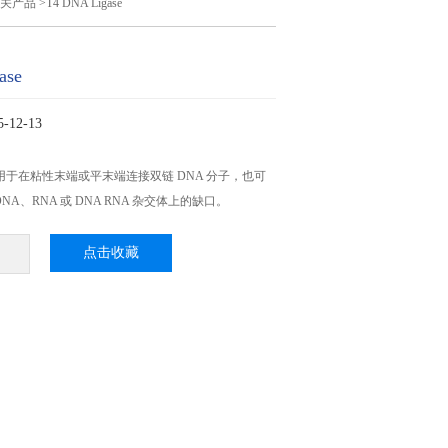
关产品
>T4 DNA Ligase
ase
12-13
ase应用于在粘性末端或平末端连接双链 DNA 分子，也可
NA、RNA 或 DNA RNA 杂交体上的缺口。
点击收藏