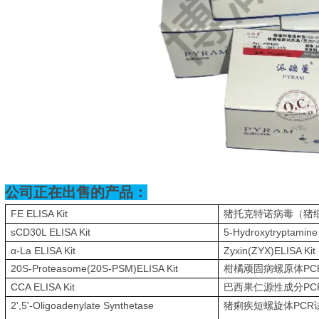
公司正在出售的产品：
FE ELISA Kit
猪托克特诺病毒（猪
sCD30L ELISA Kit
5-Hydroxytryptamine
α-La ELISA Kit
Zyxin(ZYX)ELISA Kit
20S-Proteasome(20S-PSM)ELISA Kit
PC
柑橘顽固病螺原体
CCA ELISA Kit
PC
巴西果仁源性成分
2',5'-Oligoadenylate Synthetase
PCR
猪痢疾短螺旋体