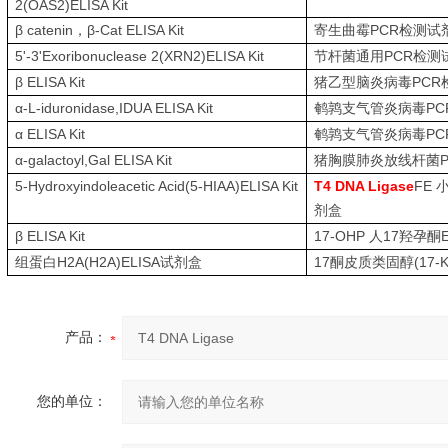
2(OAS2)ELISA Kit
β catenin
β-Cat ELISA Kit
PCR
，
寄生曲霉
检测试
5'-3'Exoribonuclease 2(XRN2)ELISA Kit
PCR
节杆菌通用
检测
β ELISA Kit
PCR
猪乙型脑炎病毒
α-L-iduronidase,IDUA ELISA Kit
PC
鹌鹑支气管炎病毒
α ELISA Kit
PC
鹌鹑支气管炎病毒
α-galactoyl,Gal ELISA Kit
猪胸膜肺炎放线杆菌
5-Hydroxyindoleacetic Acid(5-HIAA)ELISA Kit
T4 DNA Ligase
FE
剂盒
β ELISA Kit
17-OHP
17
人
羟孕酮
H2A(H2A)ELISA
17
(17-
组蛋白
试剂盒
酮皮质类固醇
产品：
您的单位：