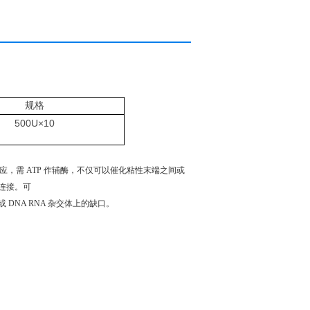
规格
500U×10
合的反应，需 ATP 作辅酶，不仅可以催化粘性末端之间或
的连接。可
 DNA RNA 杂交体上的缺口。