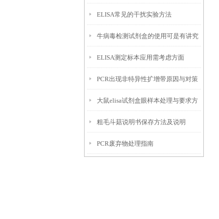
ELISA常见的干扰实验方法
盒样本处理及要求
牛病毒检测试剂盒的使用可是有讲究
ELISA测定标本应用需考虑方面
的
PCR出现非特异性扩增带原因与对策
大鼠elisa试剂盒眼样本处理与要求方
粗毛斗菇说明书保存方法及说明
法
PCR废弃物处理指南