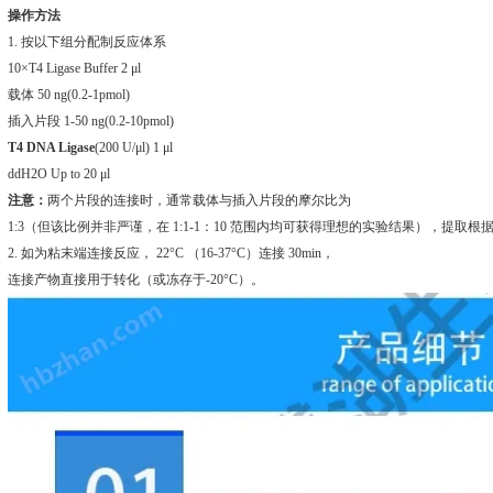
操作方法
1. 按以下组分配制反应体系
10×T4 Ligase Buffer 2 μl
载体 50 ng(0.2-1pmol)
插入片段 1-50 ng(0.2-10pmol)
T4 DNA Ligase
(200 U/μl) 1 μl
ddH2O Up to 20 μl
注意：
两个片段的连接时，通常载体与插入片段的摩尔比为
1:3（但该比例并非严谨，在 1:1-1：10 范围内均可获得理想的实验结果），提
2. 如为粘末端连接反应， 22°C （16-37°C）连接 30min，
连接产物直接用于转化（或冻存于-20°C）。