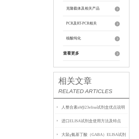
克隆载体及相关产品
PCR及RT-PCR相关
核酸纯化
查看更多
相关文章
RELATED ARTICLES
人整合素αⅤβ23elisa试剂盒优点说明
进口ELISA试剂盒使用方法及特点
书
大鼠γ氨基丁酸（GABA）ELISA试剂