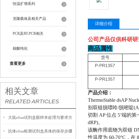
恒温扩增系列
克隆载体及相关产品
详细介绍
PCR及RT-PCR相关
公司产品仅供科研研
商品属性
核酸纯化
货号
查看更多
P-PR1357
P-PR1357
相关文章
产品介绍：
ThermoStable d
RELATED ARTICLES
别双链脱嘌呤/脱嘧啶(
切割 AP 位点 5’端的第一
大鼠elisa试剂盒眼样本处理与要求方
dRP)。
该酶作用底物为双链 DNA
抗体elisa检测试剂盒具体的保存步骤
法
性温度为 60-70°C，在