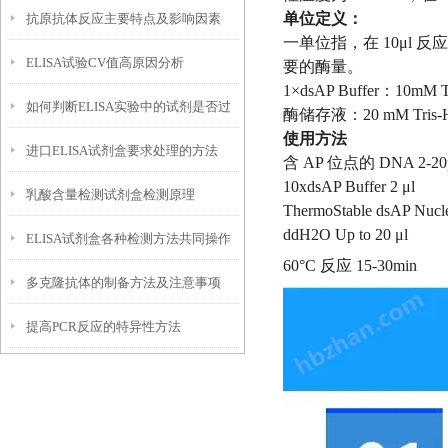
单位定义：
抗原抗体反应主要特点及影响因素
如下
一单位指，在 10μl 反应
ELISA试验CV值高原因分析
要的酶量。
1×dsAP Buffer：10mM
如何判断ELISA实验中的试剂是否过
酶储存液：20 mM Tris-HCl,
使用方法
进口ELISA试剂盒要求处理的方法
期？
含 AP 位点的 DNA 2-20
10xdsAP Buffer 2 μl
乳酸含量检测试剂盒检测原理
ThermoStable dsAP Nucle
ddH2O Up to 20 μl
ELISA试剂盒各种检测方法共同操作
60°C 反应 15-30min
多克隆抗体的制备方法及注意事项
过程陈述
提高PCR反应的特异性方法