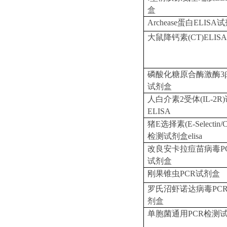
盒
Archease蛋白ELISA
大鼠降钙素
(CT)ELI
磷酸化糖原合酶激酶
3
试剂盒
人白介素
2受体(IL-2
ELISA
猪
E选择素(E-Selectin/
检测试剂盒elisa
改良安卡拉痘苗病毒
P
试剂盒
刚果锥虫
PCR试剂盒
罗氏沼虾诺达病毒
PC
剂盒
单胞菌通用
PCR检测