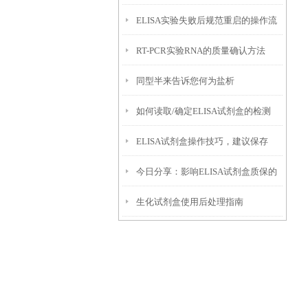
ELISA实验失败后规范重启的操作流
RT-PCR实验RNA的质量确认方法
程与质控要求
同型半来告诉您何为盐析
如何读取/确定ELISA试剂盒的检测
ELISA试剂盒操作技巧，建议保存
限？
今日分享：影响ELISA试剂盒质保的
生化试剂盒使用后处理指南
几个方面