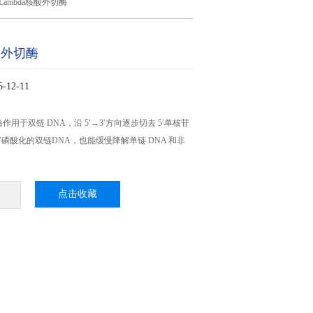
Lambda核酸外切酶
核酸外切酶
12-11
酶作用于双链 DNA，沿 5′→3′方向逐步切去 5′单核苷
′磷酸化的双链DNA，也能缓慢降解单链 DNA 和非
点击收藏