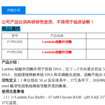
详细介绍
公司产品仅供科研研究使用、不得用于临床诊断！
商品属性
货号
产品名称
P-PR1355
Lambda
核酸外切酶
P-PR1355
Lambda
核酸外切酶
产品介绍：
Lambda 核酸外切酶作用于双链 DNA，沿 5′→3′方向逐步切去
DNA，也能缓慢降解单链 DNA 和非磷酸化底物。该酶不能从 
活性定义：
1 单位指在 50 μl 反应体系中，37℃条件下，30分
nmol 酸溶性脱氧核糖核苷酸所需的酶量。
使用注意事项
（1）1×Lambda Exo Buffer：67 mM Glycine-KOH（pH 9.4@ 
37℃温育。