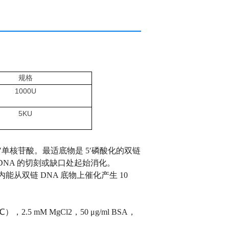
规格
1000U
5KU
 5′单核苷酸。最适底物是 5′磷酸化的双链
DNA 的切刻或缺口处起始消化。
钟内能从双链 DNA 底物上催化产生 10
25℃），2.5 mM MgCl2，50 μg/ml BSA，