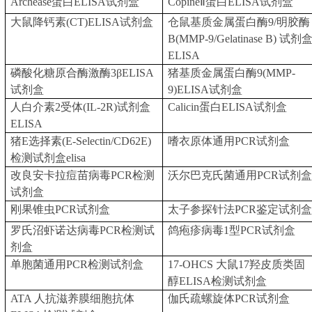
Archease蛋白ELISA试剂盒
CopineⅡ蛋白ELISA试剂盒
大鼠降钙素
(CT)ELISA试剂盒
仓鼠基质金属蛋白酶
9/明胶酶
B(MMP-9/Gelatinase B) 试剂
ELISA
磷酸化糖原合酶激酶
3βELISA
猪基质金属蛋白酶
9(MMP-
试剂盒
9)ELISA试剂盒
人白介素
2受体(IL-2R)试剂盒
Calicin蛋白ELISA试剂盒
ELISA
猪
E选择素(E-Selectin/CD62E)
嗜衣原体通用
PCR试剂盒
检测试剂盒elisa
改良安卡拉痘苗病毒
PCR检测
沃尔巴克氏菌通用
PCR试剂盒
试剂盒
刚果锥虫
PCR试剂盒
太子参探针法
PCR鉴定试剂盒
罗氏沼虾诺达病毒
PCR检测试
鸽疱疹病毒
1型PCR试剂盒
剂盒
单胞菌通用
PCR检测试剂盒
17-OHCS 大鼠17羟皮质类固
醇ELISA检测试剂盒
ATA 人抗滋养膜细胞抗体
伽氏疏螺旋体
PCR试剂盒