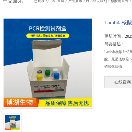
产品展示
您现在的位置:
首页
>
产品展示
>
PCR相关试剂
>
核酸酶系列
>
Lambda
更新时间：2025-
简要描述：
Lambda核酸外切
酸。最适底物是 5
磷酸化底物
在线咨询