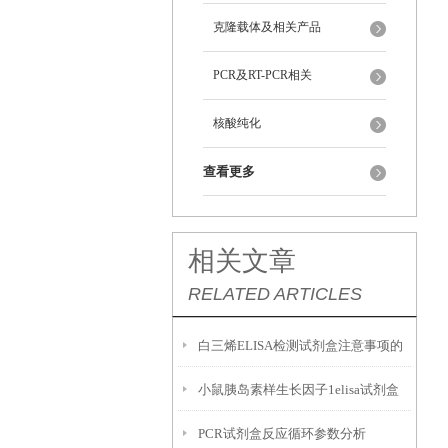
克隆载体及相关产品
PCR及RT-PCR相关
核酸纯化
查看更多
相关文章
RELATED ARTICLES
白三烯ELISA检测试剂盒注意事项的
小鼠胰岛素样生长因子1elisa试剂盒
详细阐述
PCR试剂盒反应循环参数分析
样本处理及要求