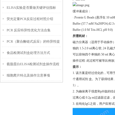
ELISA实验是否重做关键评估指标
试剂盒操作注意事项
缓冲液成分：
·.Protein G Beads (悬浮在 10 mM
荧光定量PCR反应过程对照介绍
Buffer (57.7 mM Na2HPO4,42.3 mM
Buffer (1.0 M Tris-HCl, pH 9.0)
PCR 反应特异性优化方法合集
所需耗材：
PCR（聚合酶链式反应）的特异性提
磁力分离器（适用于手动操作）
独的 1.5-2.0 ml离心管; 24 
食品检测试剂盒处理方法方式
高方法
可以容纳四个单独的 50 ml 离
操作过程: 此过程可被等比例
载脂蛋白ELISA检测试剂盒操作流程
提示：
1. 该方案是经过优化的，可用
细胞爬片特点及操作注意事项
个通用试剂 盒。为了获得结果
1）。
2. 为确保离子强度和pH值的结合
过离心或 0.2μ m过滤器过
3. 在纯化IgG之前，用户应