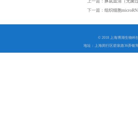
上一篇：
豚鼠血清（无菌
下一篇：
组织细胞micro
© 2018 上海博湖生物
地址：上海闵行区碧泉路36弄银宵