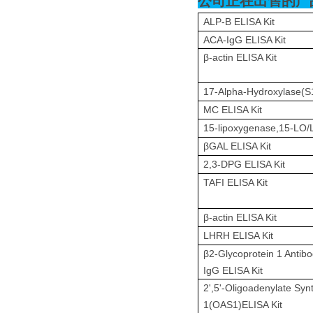
公司正在出售的产
ALP-B ELISA Kit
ACA-IgG ELISA Kit
β-actin ELISA Kit
17-Alpha-Hydroxylase(S
MC ELISA Kit
15-lipoxygenase,15-LO/
βGAL ELISA Kit
2,3-DPG ELISA Kit
TAFI ELISA Kit
β-actin ELISA Kit
LHRH ELISA Kit
β2-Glycoprotein 1 Antib
IgG ELISA Kit
2',5'-Oligoadenylate Syn
1(OAS1)ELISA Kit