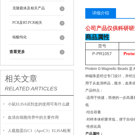
克隆载体及相关产品
详细介绍
PCR及RT-PCR相关
公司产品仅供科研研
商品属性
核酸纯化
货号
查看更多
P-PR1057
Prote
Protein G Magneti
种磁珠是经过专门设计，并经
相关文章
用于从血清样品，腹水，血浆或
RELATED ARTICLES
产品特点：
·适用于快捷，简便的一步高通量
小鼠ELISA试剂盒的使用可有什么建
低
·结合容量
血清在细胞培养中的主要作用
议呢？
·对样本体积要求低，便于自动
·性价比高
人载脂蛋白C3（ApoC3）ELISA检测
产品属性：