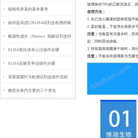
玻璃珠经70%的乙醇洗涤后，
细胞培养基的基本要求
技巧
使用方法：
1. 向已加入菌液的固体琼脂平
如何提高进口ELISA试剂盒检测的精
2. 盖好板盖，于超净台表面水
注意：
当板盖有冷凝水时，应
貂源性成分（Martes）核酸试剂盒特
度呢？
起，同时晃动涂板。
3. 待琼脂表面菌液干燥时，
ELISA双抗体夹心法操作步骤
点及注意事项
注意：
平板涂布玻璃珠为无菌
ELISA实验竞争法操作步骤
溶藻弧菌PCR检测试剂盒操作流程
糖类在体内主要的三个变化