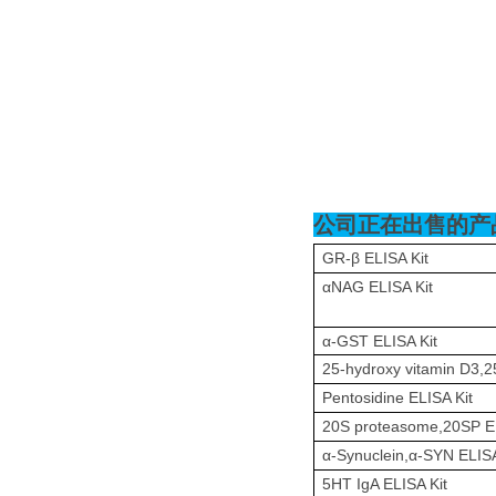
公司正在出售的产
GR-β ELISA Kit
αNAG ELISA Kit
α-GST ELISA Kit
25-hydroxy vitamin D3,2
Pentosidine ELISA Kit
20S proteasome,20SP EL
α-Synuclein,α-SYN ELISA
5HT IgA ELISA Kit