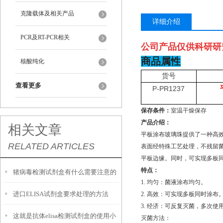
克隆载体及相关产品
详细介绍
PCR及RT-PCR相关
公司产品仅供科研研
商品属性
核酸纯化
货号
查看更多
P-PR1237
保存条件：
室温干燥保存
产品介绍：
相关文章
平板涂布玻璃珠提供了一种高效
RELATED ARTICLES
表面经特殊工艺处理，不残留
平板边缘。同时，可实现多板
特点：
猪病毒检测试剂盒有什么需要注意的
1. 均匀：菌液涂布均匀。
进口ELISA试剂盒要求处理的方法
2. 高效：可实现多板同时涂布
地方呢？
3. 经济：可反复灭菌，多次使
这就是抗体elisa检测试剂盒的使用小
灭菌方法：