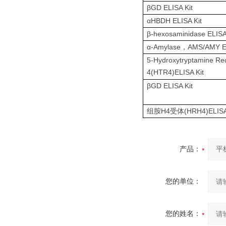
βGD ELISA Kit
αHBDH ELISA Kit
β-hexosaminidase ELISA
α-Amylase
AMS/AMY EL
，
5-Hydroxytryptamine Re
4(HTR4)ELISA Kit
βGD ELISA Kit
H4
(HRH4)ELIS
组胺
受体
产品：
您的单位：
您的姓名：