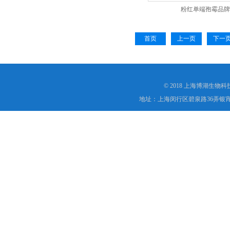
粉红单端孢霉品牌
首页
上一页
下一
© 2018 上海博湖生物
地址：上海闵行区碧泉路36弄银宵