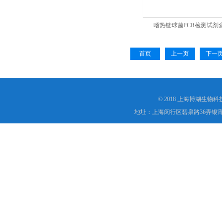
嗜热链球菌PCR检测试剂
首页
上一页
下一
© 2018 上海博湖生物
地址：上海闵行区碧泉路36弄银宵