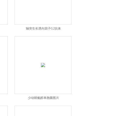
轴突生长诱向因子G2抗体
少动鞘氨醇单胞菌图片