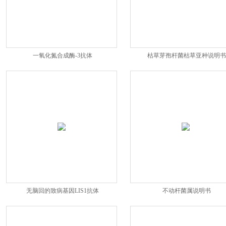
一氧化氮合成酶-3抗体
枯草芽孢杆菌枯草亚种说明书
无脑回的致病基因LIS1抗体
不动杆菌属说明书