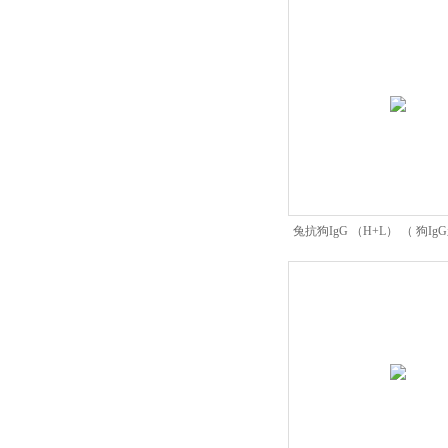
兔抗狗IgG （H+L） （ 狗I