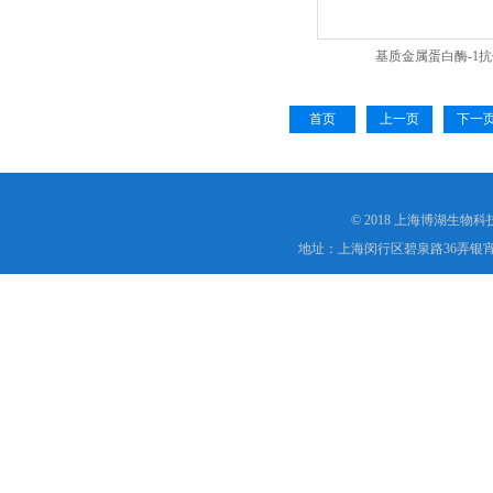
基质金属蛋白酶-1抗
首页
上一页
下一
© 2018 上海博湖生物
地址：上海闵行区碧泉路36弄银宵