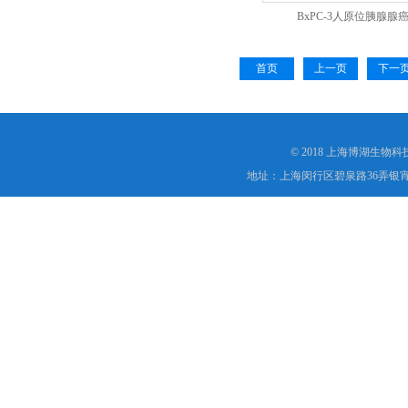
BxPC-3人原位胰腺腺
首页
上一页
下一
© 2018 上海博湖生物
地址：上海闵行区碧泉路36弄银宵