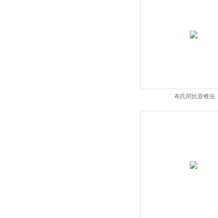
布氏冈比亚锥虫