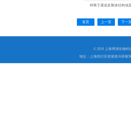
钾离子通道多聚体结构域蛋
首页
上一页
下一
© 2018 上海博湖生物
地址：上海闵行区碧泉路36弄银宵